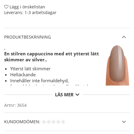
Lägg i önskelistan
Leverans:
1-3 arbetsdagar
PRODUKTBESKRIVNING
,
En stilren cappuccino med ett ytterst lätt
skimmer av silver..
Ytterst lätt skimmer
Heltäckande
Innehåller inte formaldehyd,
formaldehydresin, toluen eller dibutyl
phthalater.
LÄS MER
Varför CND Vinylux?
Artnr:
3654
7 dagars extrem hållbarhet med unika
CND Vinylux
Top Coat
.
KUNDOMDÖMEN:
"Base Coat" ( underlack ) behövs ej då det är integrerat
i nagellacket.