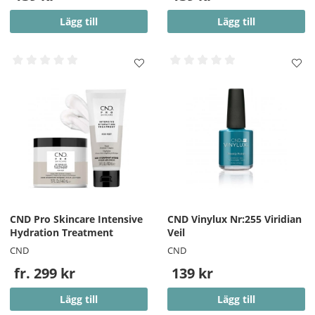
OBS!! - På vissa starka färger kan en pigmentering på
nageln finnas kvar efter borttagning.
Lägg till
Lägg till
15ml
CND Pro Skincare Intensive
CND Vinylux Nr:255 Viridian
Hydration Treatment
Veil
CND
CND
fr. 299 kr
139 kr
Lägg till
Lägg till