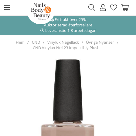
Fri frakt över 299:-
Auktoriserad återförsäljare
Leveranstid 1-3 arbetsdagar
Hem
CND
Vinylux Nagellack
Övriga Nyanser
CND Vinylux Nr:123 Impossibly Plush