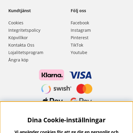
Kundtjänst
Följ oss
Cookies
Facebook
Integritetspolicy
Instagram
Köpvillkor
Pinterest
Kontakta Oss
TikTok
Lojalitetsprogram
Youtube
Ångra köp
Dina Cookie-inställningar
Nyhetsbrev?
I vårt nyhetsbrev får du ta del av nyheter och
Vi använder cookies för att ge dig en personlig och