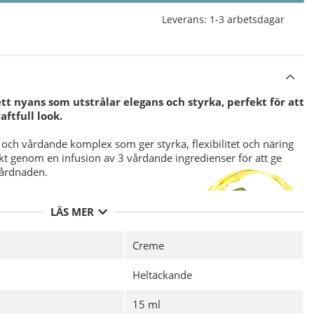
Leverans:
1-3 arbetsdagar
tt nyans som utstrålar elegans och styrka, perfekt för att
aftfull look.
och vårdande komplex som ger styrka, flexibilitet och näring
ärkt genom en infusion av 3 vårdande ingredienser för att ge
vårdnaden.
LÄS MER
Creme
nika CND Vinylux Long Wear Top Coat.
Heltäckande
vs ej då det är integrerat i nagellacket.
15 ml