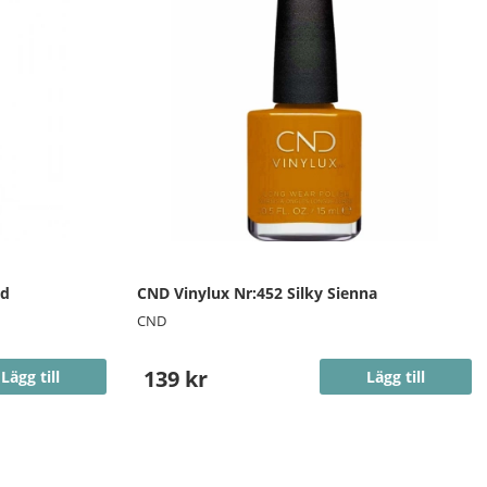
nd
CND Vinylux Nr:452 Silky Sienna
CND
139 kr
Lägg till
Lägg till