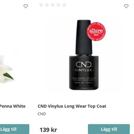
 Penna White
CND Vinylux Long Wear Top Coat
CND
139 kr
Lägg till
Lägg till