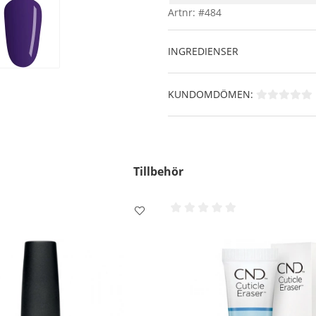
Artnr:
#484
Skaka flaskan ordentligt i
Applicera ett tunt lager av 
försegla nagelns framkant f
INGREDIENSER
Applicera ytterligare ett tu
Skaka sedan CND Vinylux Top
inte att försegla nagelns 
KUNDOMDÖMEN:
gjorde med det färgade nage
Låt torka i 8,5 minuter.
Klart!!
Borttagning:
Tillbehör
Mätta en Ludd fri pads med
din nagel och vänta i 5-10 s
Använd ett fast tryck tills
från din nagel. Försök att
huden.
OBS!! - På vissa starka färg
borttagning.