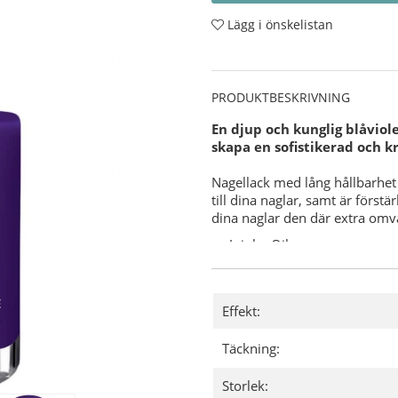
Lägg i önskelistan
PRODUKTBESKRIVNING
En djup och kunglig blåviole
skapa en sofistikerad och kr
Nagellack med lång hållbarhet 
till dina naglar, samt är först
dina naglar den där extra om
Jojoba Oil.
Vitamin E.
Keratin.
Varför CND Vinylux?
Effekt:
7-dagars hållbarhet med u
Täckning:
"Base Coat" (underlack) behö
8,5 minuters torktid.
Storlek:
Användning: