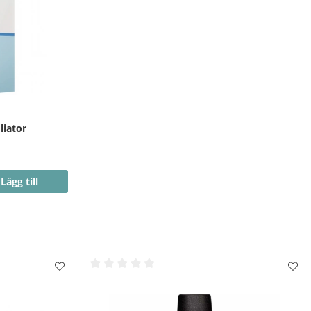
liator
Lägg till