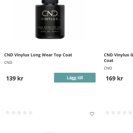
CND Vinylux Long Wear Top Coat
CND Vinylux G
Coat
CND
CND
139 kr
169 kr
Lägg till