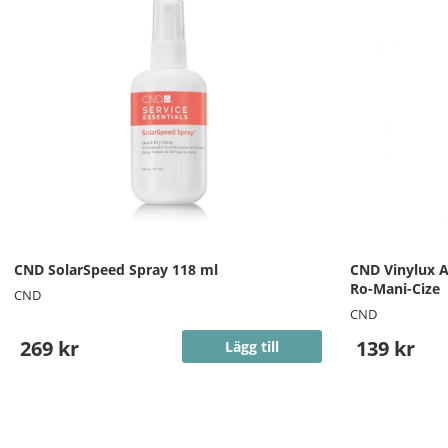
CND SolarSpeed Spray 118 ml
CND Vinylux A
Ro-Mani-Cize
CND
CND
269 kr
139 kr
Lägg till