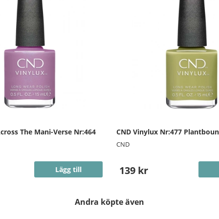
cross The Mani-Verse Nr:464
CND Vinylux Nr:477 Plantbou
CND
139 kr
Lägg till
Andra köpte även