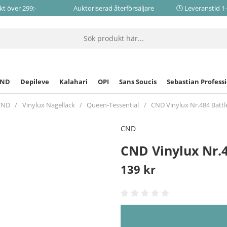
akt över 299:-
Auktoriserad återförsäljare
Leveranstid 1
CND
Depileve
Kalahari
OPI
Sans Soucis
Sebastian Profess
CND
Vinylux Nagellack
Queen-Tessential
CND Vinylux Nr.484 Battl
CND
CND Vinylux Nr.4
139
kr