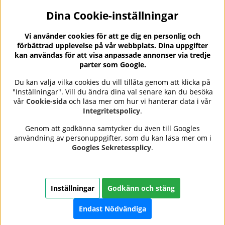
Dina Cookie-inställningar
Nyhetsbrev?
I vårt nyhetsbrev får du ta del av nyheter och
Vi använder cookies för att ge dig en personlig och
erbjudanden.
förbättrad upplevelse på vår webbplats. Dina uppgifter
kan användas för att visa anpassade annonser via tredje
parter som Google.
Du kan välja vilka cookies du vill tillåta genom att klicka på
"Inställningar". Vill du ändra dina val senare kan du besöka
Se våra omdömen på
⭐
vår
Cookie-sida
och läsa mer om hur vi hanterar data i vår
Trustpilot
Integritetspolicy
.
Genom att godkänna samtycker du även till Googles
användning av personuppgifter, som du kan läsa mer om i
Nails Body and Beauty
erbjuder professionell hudvård,
Googles Sekretessplicy
.
nagellack och makeup från ledande varumärken som OPI,
CND, Biodroga, Sans Soucis och Camilla of Sweden. Här
hittar du noggrant utvalda produkter som kombinerar
kvalitet, omtanke och resultat – med snabb och trygg
Inställningar
Godkänn och stäng
leverans, säkra betalningar och ett sortiment som speglar
skönhet i balans.
Endast Nödvändiga