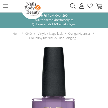
Fri frakt över 299:-
Auktoriserad återförsäljare
Leveranstid 1-3 arbetsdagar
Hem
CND
Vinylux Nagellack
Övriga Nyanser
CND Vinylux Nr:125 Lilac Longing