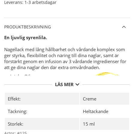
Leverans:
1-3 arbetsdagar
PRODUKTBESKRIVNING
En ljuvlig syrenlila.
Nagellack med lång hållbarhet och vårdande komplex som
ger styrka, flexibilitet och näring till dina naglar, samt är
förstärkt genom en infusion av 3 vårdande ingredienser för
att ge dina naglar den där extra omvårdnaden.
Jojoba Oil.
Vitamin E.
LÄS MER
Keratin.
Varför CND Vinylux?
Effekt:
Creme
7-dagars hållbarhet med unika
CND
Täckning:
Heltäckande
Vinylux Long Wear Top Coat.
"Base Coat" (underlack) behövs ej
Storlek:
15 ml
då det är integrerat i nagellacket.
8,5 minuters torktid.
Artnr:
#125