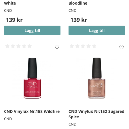
White
Bloodline
OBS!! - På vissa starka färger kan en pigmentering på
CND
CND
nageln finnas kvar efter borttagning.
139 kr
139 kr
Lägg till
Lägg till
CND Vinylux Nr:158 Wildfire
CND Vinylux Nr:152 Sugared
Spice
CND
CND