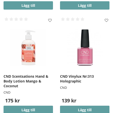
Lägg till
Lägg till
CND Scentsations Hand &
CND Vinylux Nr:313
Body Lotion Mango &
Holographic
Coconut
CND
CND
175 kr
139 kr
Lägg till
Lägg till