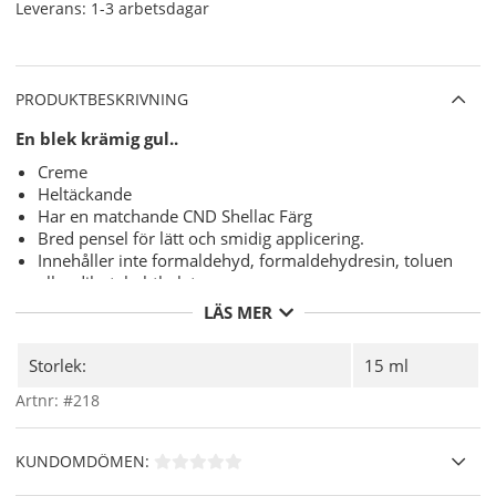
Leverans:
1-3 arbetsdagar
PRODUKTBESKRIVNING
En blek krämig gul..
Creme
Heltäckande
Har en matchande CND Shellac Färg
Bred pensel för lätt och smidig applicering.
Innehåller inte formaldehyd, formaldehydresin, toluen
eller dibutyl phthalater.
LÄS MER
Varför CND Vinylux?
7 dagars extrem hållbarhet med unika
CND Vinylux
Storlek:
15 ml
Top Coat
.
"Base Coat" ( underlack ) behövs ej då det är integrerat
Artnr:
#218
i nagellacket.
8,5 minuters torktid.
KUNDOMDÖMEN:
Användning:
Skaka flaskan ordentligt innan användning.