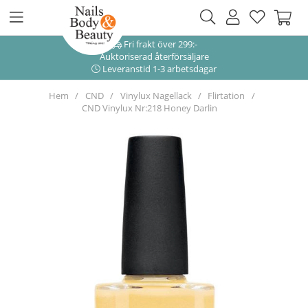
Fri frakt över 299:-
Auktoriserad återförsäljare
Leveranstid 1-3 arbetsdagar
Hem
CND
Vinylux Nagellack
Flirtation
CND Vinylux Nr:218 Honey Darlin