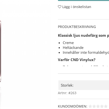
Lägg i önskelistan
PRODUKTBESKRIVNING
Klassisk ljus nudefärg som pa
Creme
Heltäckande
Innehåller inte formaldehyd
Varför CND Vinylux?
7 dagars extrem hållbarhet
"Base Coat" ( underlack ) be
8,5 minuters torktid.
Användning:
Storlek:
Skaka flaskan ordentligt
Artnr:
#263
Applicera ett tunt lager 
försegla nagelns framkan
Applicera ytterligare ett
KUNDOMDÖMEN:
Skaka sedan CND Vinylux 