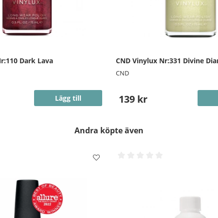
r:110 Dark Lava
CND Vinylux Nr:331 Divine D
CND
139 kr
Lägg till
Andra köpte även