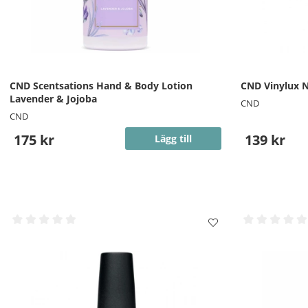
CND Scentsations Hand & Body Lotion
CND Vinylux N
Lavender & Jojoba
CND
CND
175 kr
139 kr
Lägg till