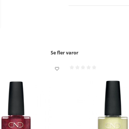
inte att försegla nagel
gjorde med det färgade n
Låt torka i 8,5 minuter.
Klart!!
Borttagning:
Mätta en Ludd fri pads 
nagel och vänta i 5-10 se
Använd ett fast tryck ti
från din nagel. Försök 
Se fler varor
huden.
OBS!! - På vissa starka färg
borttagning.