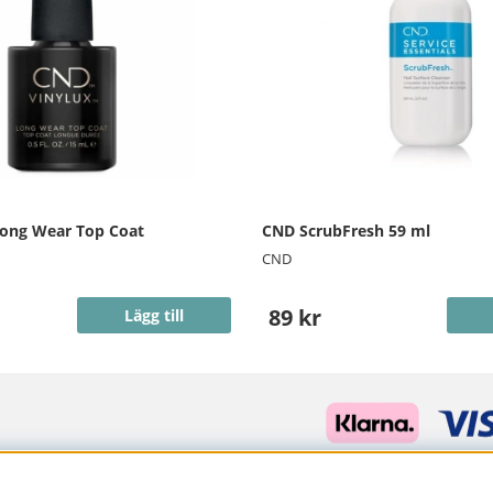
Long Wear Top Coat
CND ScrubFresh 59 ml
CND
89 kr
Lägg till