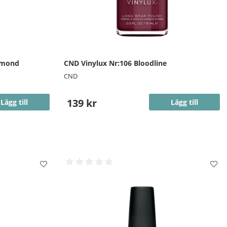
iamond
CND Vinylux Nr:106 Bloodline
CND
139 kr
Lägg till
Lägg till