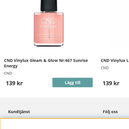
CND Vinylux Gleam & Glow Nr:467 Sunrise
CND Vinylux 
Energy
CND
CND
139 kr
139 kr
Lägg till
Kundtjänst
Följ oss
Cookies
Facebook