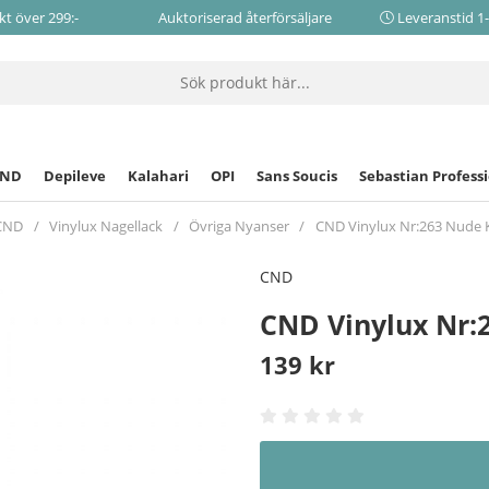
akt över 299:-
Auktoriserad återförsäljare
Leveranstid 1
CND
Depileve
Kalahari
OPI
Sans Soucis
Sebastian Profess
CND
Vinylux Nagellack
Övriga Nyanser
CND Vinylux Nr:263 Nude 
CND
CND Vinylux Nr:
139
kr