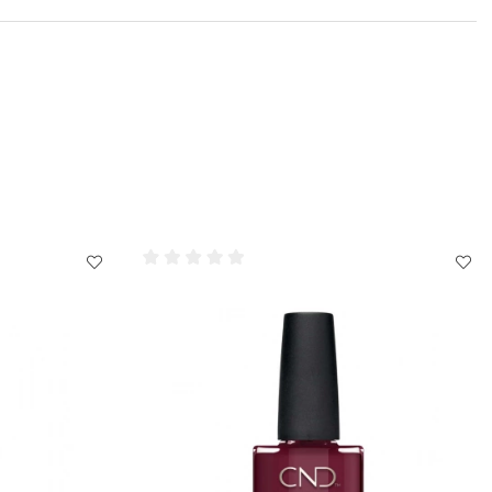
ns framkant även med CND Vinylux Top Coat precis som du
agellacket.
med CND Shellac Nourishing Remover och applicera den på din
k.
llsammans med en cirkelrörelse för att avlägsna CND Vinylux
att koncentrera paden på nageln och undvika den omgivande
er kan en pigmentering på nageln finnas kvar efter