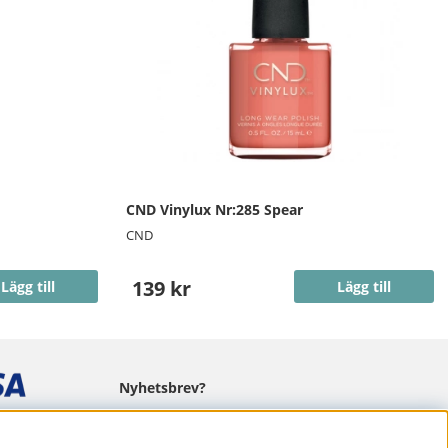
CND Vinylux Nr:285 Spear
CND
139 kr
Lägg till
Lägg till
Nyhetsbrev?
I vårt nyhetsbrev får du ta del av nyheter
och erbjudanden.