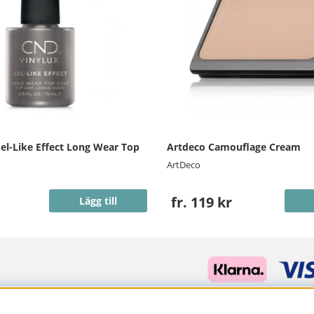
el-Like Effect Long Wear Top
Artdeco Camouflage Cream
ArtDeco
fr. 119 kr
Lägg till