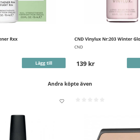
ener Rxx
CND Vinylux Nr:203 Winter Gl
CND
139 kr
Lägg till
Andra köpte även