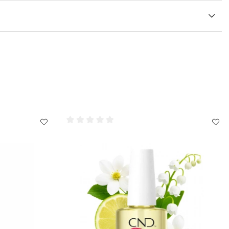
nnan användning.
valfri CND Vinylux färgat nagellack. och var noga med att
ör lång hållbarhet.
nt lager av vald CND Vinylux färg.
 Coat och applicera ett tunt lager på varje nagel och glöm
framkant även med CND Vinylux Top Coat precis som du
llacket.
d
CND Offly Fast Moisturizing Remover
och applicera den på
ek.
ammans med en cirkelrörelse för att avlägsna CND Vinylux
 koncentrera paden på nageln och undvika den omgivande
er kan en pigmentering på nageln finnas kvar efter