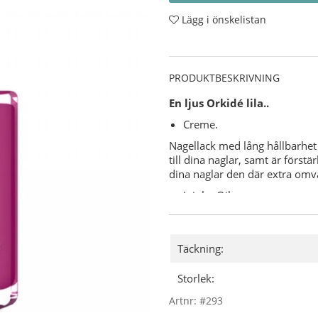
Lägg i önskelistan
PRODUKTBESKRIVNING
En ljus Orkidé lila..
Creme.
Nagellack med lång hållbarhet 
till dina naglar, samt är först
dina naglar den där extra om
Jojoba Oil.
Vitamin E.
Keratin.
Varför CND Vinylux?
Täckning:
7-dagars hållbarhet med u
Storlek:
"Base Coat" (underlack) behö
8,5 minuters torktid.
Artnr:
#293
Användning: