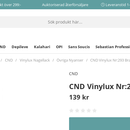
akt över 299:-
Auktoriserad återförsäljare
Leveranstid 1
CND
Depileve
Kalahari
OPI
Sans Soucis
Sebastian Profess
CND
Vinylux Nagellack
Övriga Nyanser
CND Vinylux Nr:293 Br
CND
CND Vinylux Nr:
139
kr