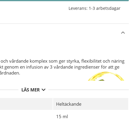
Leverans:
1-3 arbetsdagar
och vårdande komplex som ger styrka, flexibilitet och näring
ärkt genom en infusion av 3 vårdande ingredienser för att ge
vårdnaden.
LÄS MER
Heltäckande
nika
CND Vinylux Long Wear Top Coat.
15 ml
vs ej då det är integrerat i nagellacket.