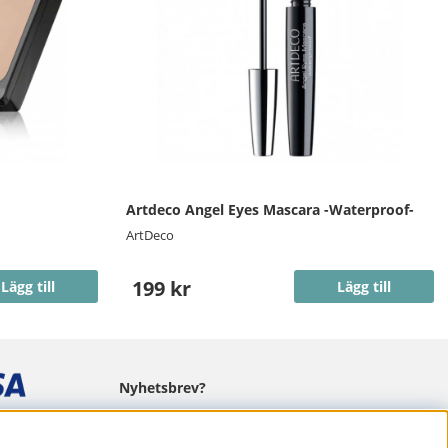
Artdeco Angel Eyes Mascara -Waterproof-
ArtDeco
199 kr
Lägg till
Lägg till
Nyhetsbrev?
I vårt nyhetsbrev får du ta del av nyheter
och erbjudanden.