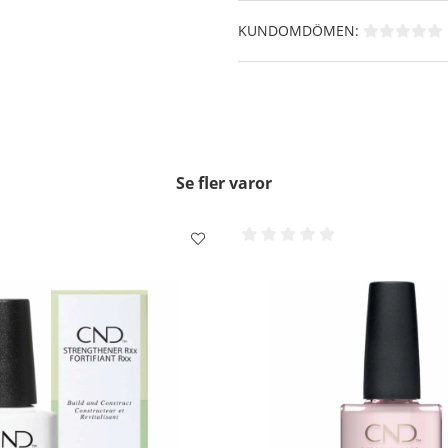
Skaka flaskan ordentligt i
KUNDOMDÖMEN:
Applicera ett tunt lager av 
försegla nagelns framkant f
Applicera ytterligare ett tu
Skaka sedan CND Vinylux Top
inte att försegla nagelns 
gjorde med det färgade nage
Låt torka i 8,5 minuter.
Se fler varor
Klart!!
Borttagning:
Mätta en Ludd fri pads me
din nagel och vänta i 5-10 s
Använd ett fast tryck tills
från din nagel. Försök att
huden.
OBS!! - På vissa starka färg
borttagning.