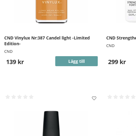
CND Vinylux Nr:387 Candel light -Limited
CND Strength
Edition-
CND
CND
139 kr
299 kr
Lägg till