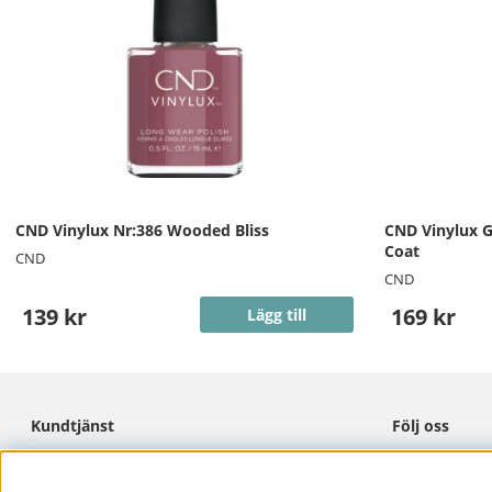
CND Vinylux Nr:386 Wooded Bliss
CND Vinylux G
Coat
CND
CND
139 kr
169 kr
Lägg till
Kundtjänst
Följ oss
Cookies
Facebook