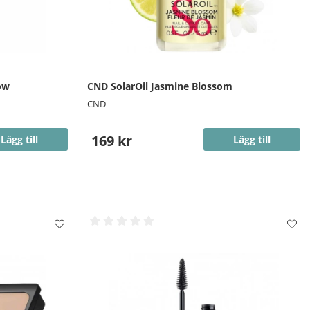
ow
CND SolarOil Jasmine Blossom
CND
169 kr
Lägg till
Lägg till