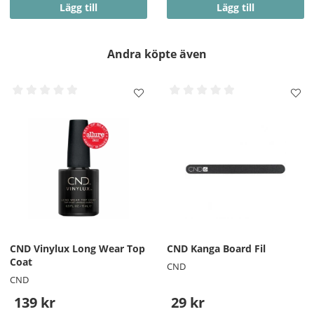
Lägg till
Lägg till
Andra köpte även
CND Vinylux Long Wear Top
CND Kanga Board Fil
Coat
CND
CND
139 kr
29 kr