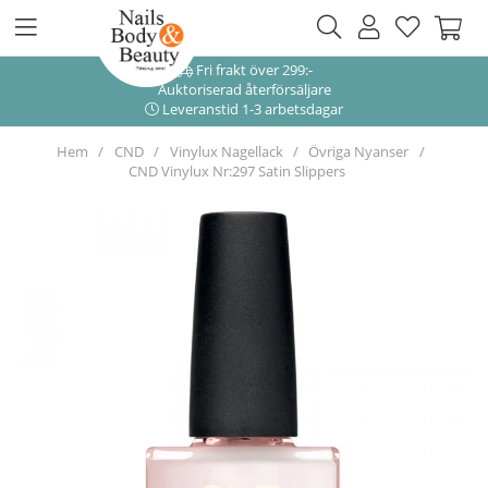
Fri frakt över 299:-
Auktoriserad återförsäljare
Leveranstid 1-3 arbetsdagar
Hem
CND
Vinylux Nagellack
Övriga Nyanser
CND Vinylux Nr:297 Satin Slippers