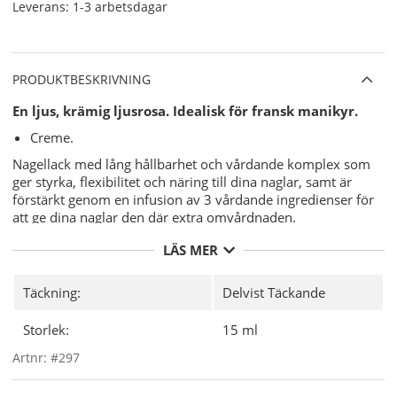
Leverans:
1-3 arbetsdagar
PRODUKTBESKRIVNING
En ljus, krämig ljusrosa. Idealisk för fransk manikyr.
Creme.
Nagellack med lång hållbarhet och vårdande komplex som
ger styrka, flexibilitet och näring till dina naglar, samt är
förstärkt genom en infusion av 3 vårdande ingredienser för
att ge dina naglar den där extra omvårdnaden.
Jojoba Oil.
LÄS MER
Vitamin E.
Keratin.
Täckning:
Delvist Täckande
Varför CND Vinylux?
Storlek:
15 ml
7-dagars hållbarhet med unika
CND
Vinylux Long Wear Top Coat.
Artnr:
#297
"Base Coat" (underlack) behövs ej
då det är integrerat i nagellacket.