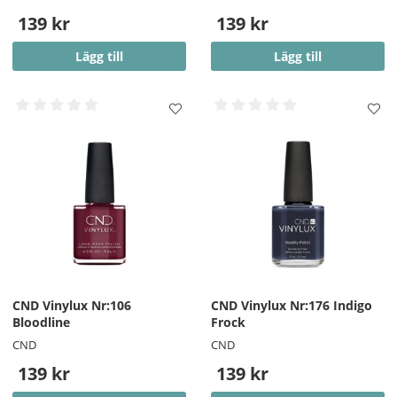
omgivande huden.
139 kr
139 kr
OBS!! - På vissa starka färger kan en pigmentering på
Lägg till
Lägg till
nageln finnas kvar efter borttagning.
CND Vinylux Nr:106
CND Vinylux Nr:176 Indigo
Bloodline
Frock
CND
CND
139 kr
139 kr