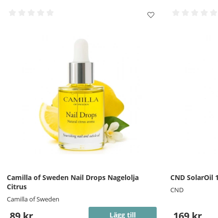
Camilla of Sweden Nail Drops Nagelolja
CND SolarOil 
Citrus
CND
Camilla of Sweden
89 kr
169 kr
Lägg till