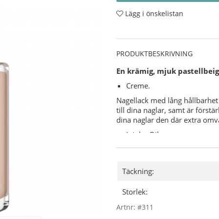
Lägg i önskelistan
PRODUKTBESKRIVNING
En krämig, mjuk pastellbei
Creme.
Nagellack med lång hållbarhet 
till dina naglar, samt är först
dina naglar den där extra om
Jojoba Oil.
Vitamin E.
Keratin.
Varför CND Vinylux?
Täckning:
7-dagars hållbarhet med u
Storlek:
"Base Coat" (underlack) behö
8,5 minuters torktid.
Artnr:
#311
Användning: