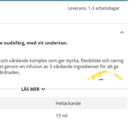
Leverans:
1-3 arbetsdagar
ge nudefärg, med vit underton.
och vårdande komplex som ger styrka, flexibilitet och näring
ärkt genom en infusion av 3 vårdande ingredienser för att ge
vårdnaden.
LÄS MER
Heltäckande
nika
CND Vinylux Long Wear Top Coat.
15 ml
vs ej då det är integrerat i nagellacket.