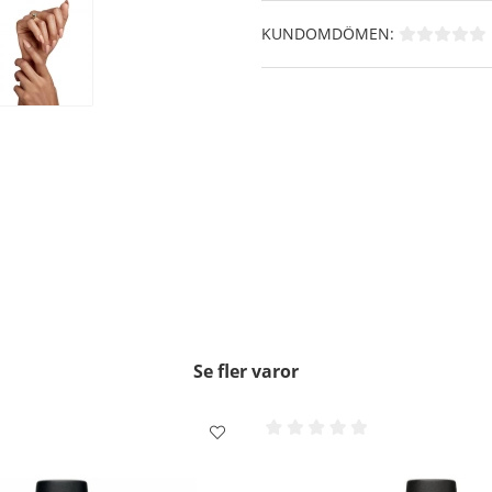
Skaka flaskan ordentligt i
KUNDOMDÖMEN:
Applicera ett tunt lager av 
försegla nagelns framkant f
Applicera ytterligare ett tu
Skaka sedan CND Vinylux Top
inte att försegla nagelns 
gjorde med det färgade nage
Låt torka i 8,5 minuter.
Klart!!
Borttagning:
Mätta en Ludd fri pads me
din nagel och vänta i 5-10 s
Använd ett fast tryck tills
från din nagel. Försök att
huden.
Se fler varor
OBS!! - På vissa starka färg
borttagning.