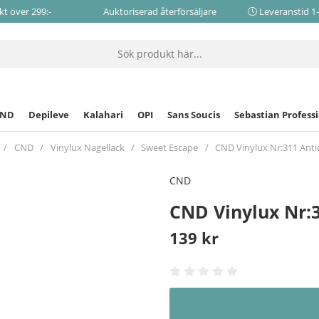
akt över 299:-
Auktoriserad återförsäljare
Leveranstid 1
CND
Depileve
Kalahari
OPI
Sans Soucis
Sebastian Profess
CND
Vinylux Nagellack
Sweet Escape
CND Vinylux Nr:311 Ant
CND
CND Vinylux Nr:
139
kr