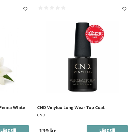
 Penna White
CND Vinylux Long Wear Top Coat
CND
139 kr
Lägg till
Lägg till