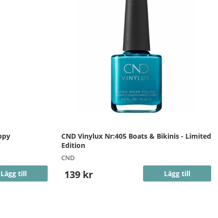
ppy
CND Vinylux Nr:405 Boats & Bikinis - Limited
Edition
CND
139 kr
Lägg till
Lägg till