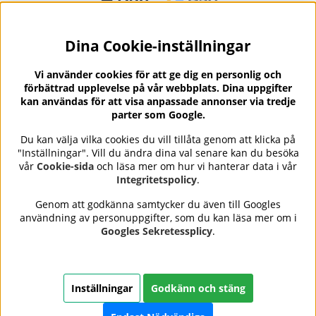
Dina Cookie-inställningar
Nyhetsbrev?
I vårt nyhetsbrev får du ta del av nyheter och
Vi använder cookies för att ge dig en personlig och
erbjudanden.
förbättrad upplevelse på vår webbplats. Dina uppgifter
kan användas för att visa anpassade annonser via tredje
parter som Google.
Du kan välja vilka cookies du vill tillåta genom att klicka på
"Inställningar". Vill du ändra dina val senare kan du besöka
Se våra omdömen på
⭐
vår
Cookie-sida
och läsa mer om hur vi hanterar data i vår
Trustpilot
Integritetspolicy
.
Genom att godkänna samtycker du även till Googles
användning av personuppgifter, som du kan läsa mer om i
Nails Body and Beauty
erbjuder professionell hudvård,
Googles Sekretessplicy
.
nagellack och makeup från ledande varumärken som OPI,
CND, Biodroga, Sans Soucis och Camilla of Sweden. Här
hittar du noggrant utvalda produkter som kombinerar
kvalitet, omtanke och resultat – med snabb och trygg
Inställningar
Godkänn och stäng
leverans, säkra betalningar och ett sortiment som speglar
skönhet i balans.