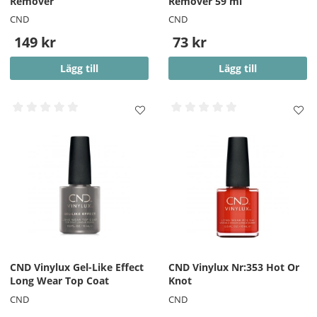
Remover
Remover 59 ml
CND
CND
149 kr
73 kr
Lägg till
Lägg till
CND Vinylux Gel-Like Effect
CND Vinylux Nr:353 Hot Or
Long Wear Top Coat
Knot
CND
CND