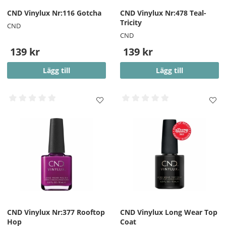
koncentrera paden på nageln och undvika den
CND Vinylux Nr:116 Gotcha
CND Vinylux Nr:478 Teal-
omgivande huden.
Tricity
CND
OBS!! - På vissa starka färger kan en pigmentering på
CND
nageln finnas kvar efter borttagning.
139 kr
139 kr
Lägg till
Lägg till
CND Vinylux Nr:377 Rooftop
CND Vinylux Long Wear Top
Hop
Coat