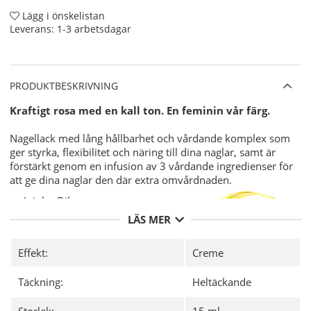
Lägg i önskelistan
Leverans:
1-3 arbetsdagar
PRODUKTBESKRIVNING
Kraftigt rosa med en kall ton. En feminin vår färg.
Nagellack med lång hållbarhet och vårdande komplex som
ger styrka, flexibilitet och näring till dina naglar, samt är
förstärkt genom en infusion av 3 vårdande ingredienser för
att ge dina naglar den där extra omvårdnaden.
Jojoba Oil.
Vitamin E.
LÄS MER
Keratin.
Varför CND Vinylux?
Effekt:
Creme
7-dagars hållbarhet med unika
CND
Täckning:
Heltäckande
Vinylux Long Wear Top Coat.
"Base Coat" (underlack) behövs ej
Storlek:
15 ml