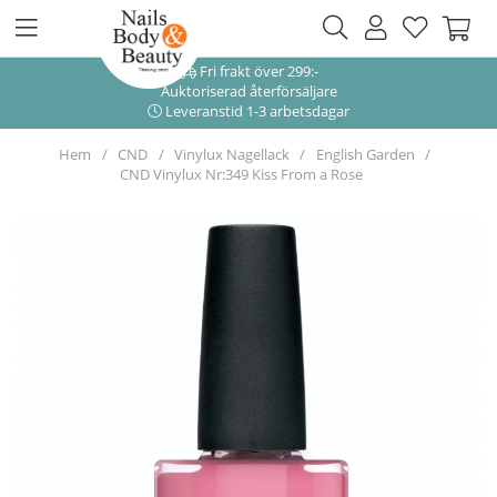
Fri frakt över 299:-
Auktoriserad återförsäljare
Leveranstid 1-3 arbetsdagar
Hem
CND
Vinylux Nagellack
English Garden
CND Vinylux Nr:349 Kiss From a Rose