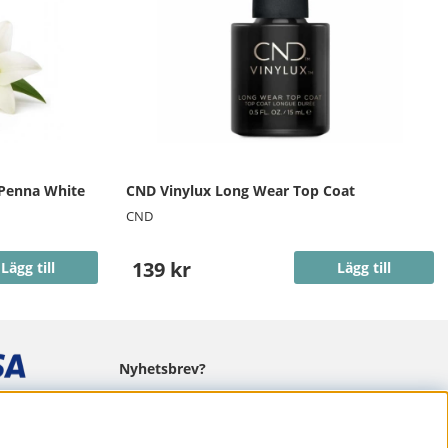
 Penna White
CND Vinylux Long Wear Top Coat
CND
139 kr
Lägg till
Lägg till
Nyhetsbrev?
I vårt nyhetsbrev får du ta del av nyheter
och erbjudanden.