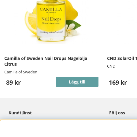
Camilla of Sweden Nail Drops Nagelolja
CND SolarOil 
Citrus
CND
Camilla of Sweden
89 kr
169 kr
Lägg till
Kundtjänst
Följ oss
Cookies
Facebook
Integritetspolicy
Instagram