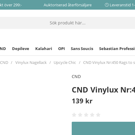
akt över 299:-
Auktoriserad återförsäljare
Leveranstid 1
CND
Depileve
Kalahari
OPI
Sans Soucis
Sebastian Profess
CND
Vinylux Nagellack
Upcycle Chic
CND Vinylux Nr:450 Rags to s
CND
CND Vinylux Nr:4
139
kr