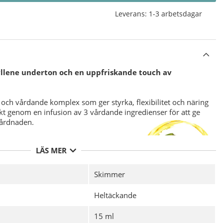
Leverans:
1-3 arbetsdagar
gyllene underton och en uppfriskande touch av
och vårdande komplex som ger styrka, flexibilitet och näring
ärkt genom en infusion av 3 vårdande ingredienser för att ge
vårdnaden.
LÄS MER
Skimmer
nika
CND Vinylux Long Wear Top Coat.
Heltäckande
vs ej då det är integrerat i nagellacket.
15 ml