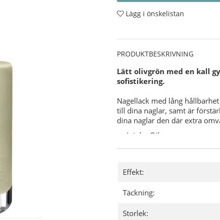
Lägg i önskelistan
PRODUKTBESKRIVNING
Lätt olivgrön med en kall 
sofistikering.
Nagellack med lång hållbarhet 
till dina naglar, samt är först
dina naglar den där extra om
Jojoba Oil.
Vitamin E.
Keratin.
Varför CND Vinylux?
Effekt:
7-dagars hållbarhet med u
Täckning:
"Base Coat" (underlack) behö
8,5 minuters torktid.
Storlek:
Användning: