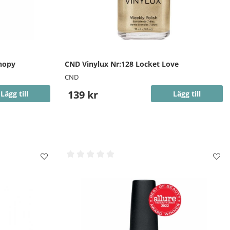
nopy
CND Vinylux Nr:128 Locket Love
CND
139 kr
Lägg till
Lägg till