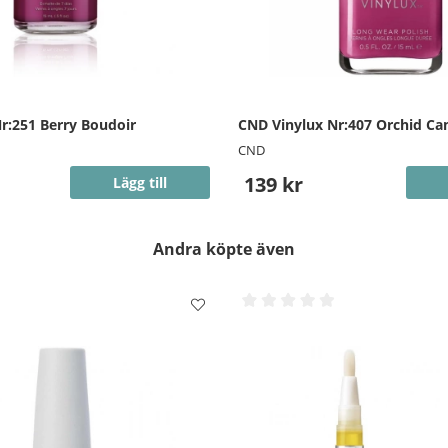
r:251 Berry Boudoir
CND Vinylux Nr:407 Orchid Ca
CND
139 kr
Lägg till
Andra köpte även