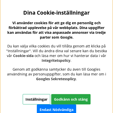
Dina Cookie-inställningar
Nyhetsbrev?
I vårt nyhetsbrev får du ta del av nyheter och
Vi använder cookies för att ge dig en personlig och
erbjudanden.
förbättrad upplevelse på vår webbplats. Dina uppgifter
kan användas för att visa anpassade annonser via tredje
parter som Google.
Du kan välja vilka cookies du vill tillåta genom att klicka på
"Inställningar". Vill du ändra dina val senare kan du besöka
Se våra omdömen på
⭐
vår
Cookie-sida
och läsa mer om hur vi hanterar data i vår
Trustpilot
Integritetspolicy
.
Genom att godkänna samtycker du även till Googles
användning av personuppgifter, som du kan läsa mer om i
Nails Body and Beauty
erbjuder professionell hudvård,
Googles Sekretessplicy
.
nagellack och makeup från ledande varumärken som OPI,
CND, Biodroga, Sans Soucis och Camilla of Sweden. Här
hittar du noggrant utvalda produkter som kombinerar
kvalitet, omtanke och resultat – med snabb och trygg
Inställningar
Godkänn och stäng
leverans, säkra betalningar och ett sortiment som speglar
skönhet i balans.
Endast Nödvändiga