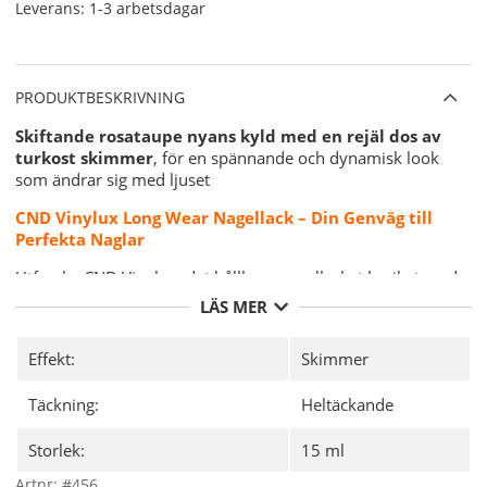
Leverans:
1-3 arbetsdagar
PRODUKTBESKRIVNING
Skiftande rosataupe nyans kyld med en rejäl dos av
turkost skimmer
, för en spännande och dynamisk look
som ändrar sig med ljuset
CND Vinylux Long Wear Nagellack – Din Genväg till
Perfekta Naglar
Utforska CND Vinylux, det hållbara nagellacket berikat med
Jojobaolja, Vitamin E och Keratin för starkare och mer
LÄS MER
flexibla naglar. Upplev upp till 7 dagars hållbarhet med CND
unika Long Wear Top Coat. Inget behov av en separat Base
Effekt:
Skimmer
Coat, vilket gör din nagelrutin snabb och enkel.
Användning:
Täckning:
Heltäckande
Storlek:
15 ml
Skaka flaskan väl.
Applicera ett tunt lager av valfri CND Vinylux färg,
Artnr:
#456