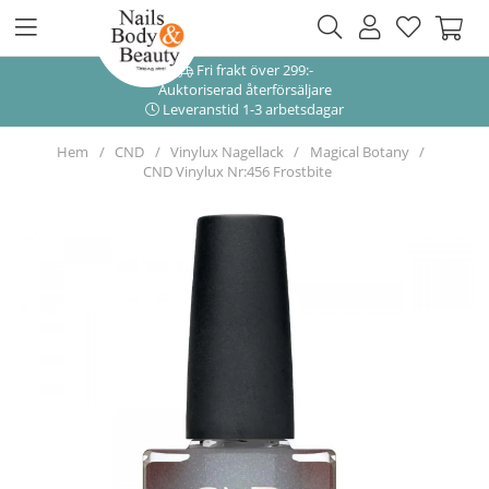
Fri frakt över 299:-
Auktoriserad återförsäljare
Leveranstid 1-3 arbetsdagar
Hem
CND
Vinylux Nagellack
Magical Botany
CND Vinylux Nr:456 Frostbite