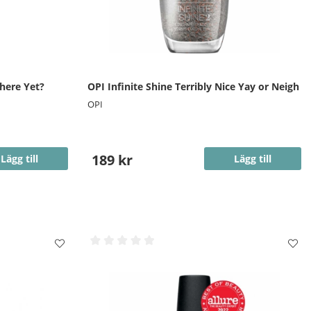
here Yet?
OPI Infinite Shine Terribly Nice Yay or Neigh
OPI
189 kr
Lägg till
Lägg till