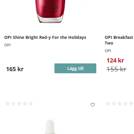
OPI Shine Bright Red-y For the Holidays
OPI Breakfast
Two
OPI
OPI
124 kr
155 kr
165 kr
Lägg till