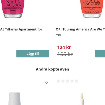
 At Tiffanys Apartment for
OPI Touring America Are We T
OPI
124 kr
155 kr
Lägg till
Andra köpte även