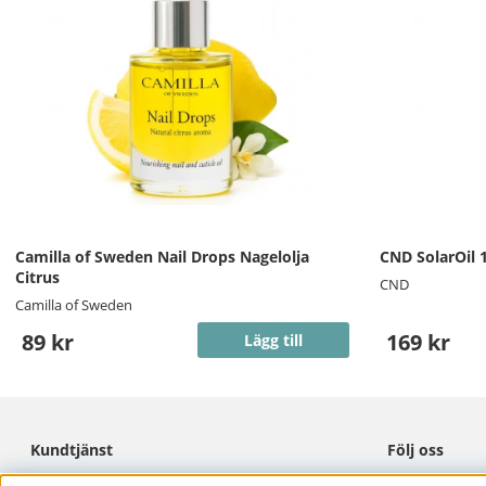
Camilla of Sweden Nail Drops Nagelolja
CND SolarOil 
Citrus
CND
Camilla of Sweden
89 kr
169 kr
Lägg till
Kundtjänst
Följ oss