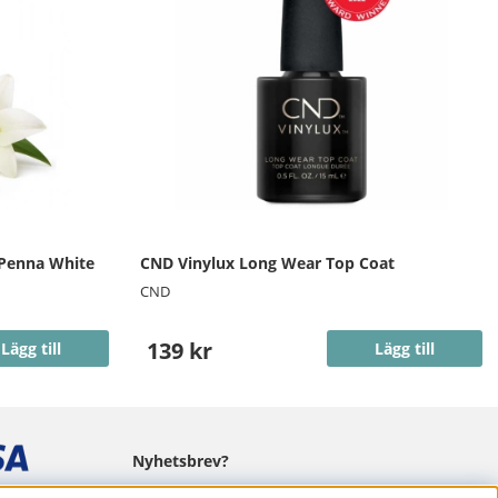
 Penna White
CND Vinylux Long Wear Top Coat
CND
139 kr
Lägg till
Lägg till
Nyhetsbrev?