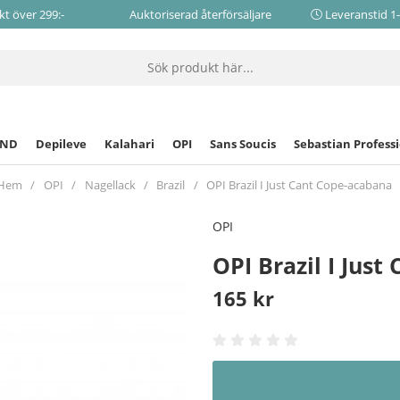
akt över 299:-
Auktoriserad återförsäljare
Leveranstid 1
CND
Depileve
Kalahari
OPI
Sans Soucis
Sebastian Profess
Hem
OPI
Nagellack
Brazil
OPI Brazil I Just Cant Cope-acabana
OPI
OPI Brazil I Jus
165
kr