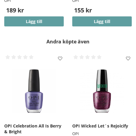
OPI
OPI
189 kr
155 kr
Lägg till
Lägg till
Andra köpte även
OPI Celebration All Is Berry
OPI Wicked Let´s Rejoicify
& Bright
OPI