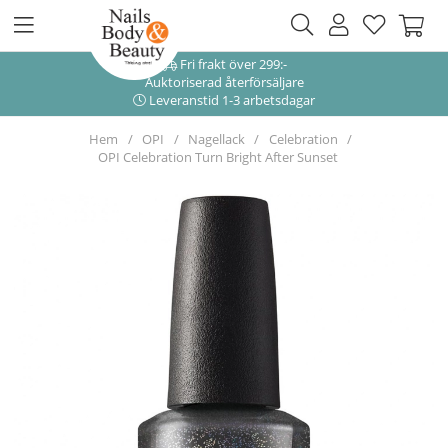
Fri frakt över 299:-
Auktoriserad återförsäljare
Leveranstid 1-3 arbetsdagar
Hem
OPI
Nagellack
Celebration
OPI Celebration Turn Bright After Sunset