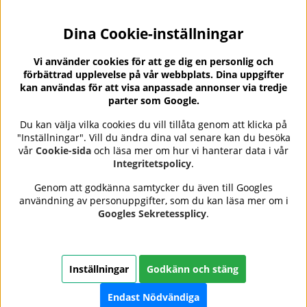
Dina Cookie-inställningar
Nyhetsbrev?
I vårt nyhetsbrev får du ta del av nyheter och
Vi använder cookies för att ge dig en personlig och
erbjudanden.
förbättrad upplevelse på vår webbplats. Dina uppgifter
kan användas för att visa anpassade annonser via tredje
parter som Google.
Du kan välja vilka cookies du vill tillåta genom att klicka på
"Inställningar". Vill du ändra dina val senare kan du besöka
Se våra omdömen på
⭐
vår
Cookie-sida
och läsa mer om hur vi hanterar data i vår
Trustpilot
Integritetspolicy
.
Genom att godkänna samtycker du även till Googles
användning av personuppgifter, som du kan läsa mer om i
Nails Body and Beauty
erbjuder professionell hudvård,
Googles Sekretessplicy
.
nagellack och makeup från ledande varumärken som OPI,
CND, Biodroga, Sans Soucis och Camilla of Sweden. Här
hittar du noggrant utvalda produkter som kombinerar
kvalitet, omtanke och resultat – med snabb och trygg
Inställningar
Godkänn och stäng
leverans, säkra betalningar och ett sortiment som speglar
skönhet i balans.
Endast Nödvändiga