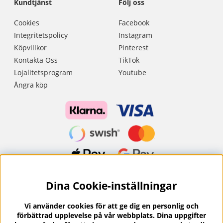
Kundtjänst
Följ oss
Cookies
Facebook
Integritetspolicy
Instagram
Köpvillkor
Pinterest
Kontakta Oss
TikTok
Lojalitetsprogram
Youtube
Ångra köp
Dina Cookie-inställningar
Nyhetsbrev?
I vårt nyhetsbrev får du ta del av nyheter och
Vi använder cookies för att ge dig en personlig och
erbjudanden.
förbättrad upplevelse på vår webbplats. Dina uppgifter