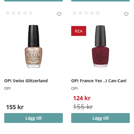
REA
OPI Swiss Glitzerland
OPI France Yes ..I Can-Can!
OPI
OPI
124 kr
155 kr
155 kr
Lägg till
Lägg till