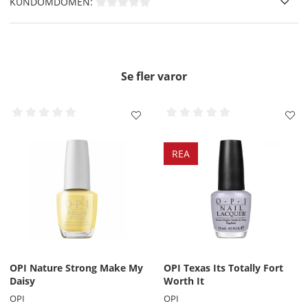
KUNDOMDÖMEN:
applicering av ditt nagellack.
Applicera sedan 1 lager av
OPI Infinite Shine 1
Primer Base Coat
och Låt torka.
Där efter applicerar du 2 tunna lager av valfri färg från
OPI Infinite Shine Nagellack
och försegla även din
Se fler varor
utväxt ( framkanten av nageln ), Låt torka.
Slutligen applicerar du ett tunt lager
OPI Infinite
Shine 3 Gloss Top Coat
för att försegla och skydda,
glöm inte den fria kanten även här, Låt torka.
För extra vård av din nagel och nagelband kan du även
applicera
OPI Avoplex Oi
l
.
REA
OBS!! -
Använd inte DripDry eller RapiDry Spray på Infinite
Shine.
Borttagning
- Använd en bomullsrondeller eller
OPI Expert
Touch Lint-Free Nail Wipes
doppade i Expert Touch
Remover.
OPI Nature Strong Make My
OPI Texas Its Totally Fort
Daisy
Worth It
OPI
OPI