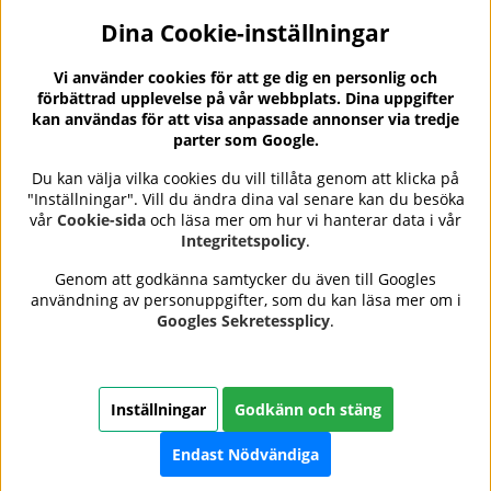
Dina Cookie-inställningar
Nyhetsbrev?
I vårt nyhetsbrev får du ta del av nyheter och
Vi använder cookies för att ge dig en personlig och
erbjudanden.
förbättrad upplevelse på vår webbplats. Dina uppgifter
kan användas för att visa anpassade annonser via tredje
parter som Google.
Du kan välja vilka cookies du vill tillåta genom att klicka på
"Inställningar". Vill du ändra dina val senare kan du besöka
Se våra omdömen på
⭐
vår
Cookie-sida
och läsa mer om hur vi hanterar data i vår
Trustpilot
Integritetspolicy
.
Genom att godkänna samtycker du även till Googles
användning av personuppgifter, som du kan läsa mer om i
Nails Body and Beauty
erbjuder professionell hudvård,
Googles Sekretessplicy
.
nagellack och makeup från ledande varumärken som OPI,
CND, Biodroga, Sans Soucis och Camilla of Sweden. Här
hittar du noggrant utvalda produkter som kombinerar
kvalitet, omtanke och resultat – med snabb och trygg
Inställningar
Godkänn och stäng
leverans, säkra betalningar och ett sortiment som speglar
skönhet i balans.
Endast Nödvändiga