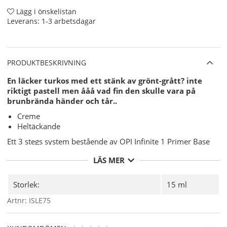
Lägg i önskelistan
Leverans:
1-3 arbetsdagar
PRODUKTBESKRIVNING
En läcker turkos med ett stänk av grönt-grått? inte
riktigt pastell men ååå vad fin den skulle vara på
brunbrända händer och tår..
Creme
Heltäckande
Ett 3 stegs system bestående av OPI Infinite 1 Primer Base
Coat, OPI Infinite Shine Nagellack och OPI Infinite Shine 3
LÄS MER
Gloss Top Coat som tillsammans ger perfekt glans, lång
hållbarhet och härdar i dagsljus!!.
Storlek:
15 ml
Användning:
Artnr:
ISLE75
Förbered din nagel för OPI Infinite Shine Nagellacken
för bästa möjliga hållbarhet med
OPI NAS 99
- En
grundlig desinficering av din nagelplatta före