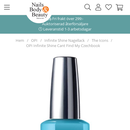
Fri frakt över 299:-
Auktoriserad återförsäljare
Leveranstid 1-3 arbetsdagar
Hem
OPI
Infinite Shine Nagellack
The Icons
OPI Infinite Shine Cant Find My Czechbook