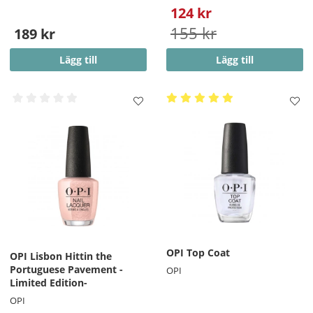
124 kr
155 kr
189 kr
Lägg till
Lägg till
OPI Top Coat
OPI Lisbon Hittin the
Portuguese Pavement -
OPI
Limited Edition-
OPI