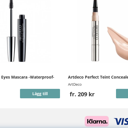
 Eyes Mascara -Waterproof-
Artdeco Perfect Teint Conceal
ArtDeco
fr. 209 kr
Lägg till