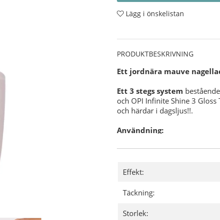
Lägg i önskelistan
PRODUKTBESKRIVNING
Ett jordnära mauve nagell
Ett 3 stegs system
bestående 
och OPI Infinite Shine 3 Gloss
och härdar i dagsljus!!.
Användning:
Förbered din nagel för OPI 
OPI NAS 99
- En grundlig de
Effekt:
nagellack.
Applicera sedan 1 lager av
Täckning:
Där efter applicerar du 2 tu
och försegla även din utväxt
Storlek:
Slutligen applicerar du ett 