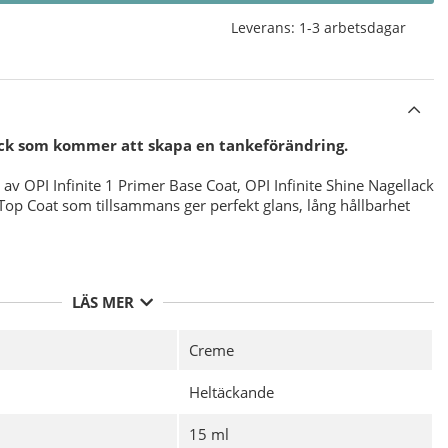
Leverans:
1-3 arbetsdagar
ack som kommer att skapa en tankeförändring.
av OPI Infinite 1 Primer Base Coat, OPI Infinite Shine Nagellack
 Top Coat som tillsammans ger perfekt glans, lång hållbarhet
LÄS MER
Infinite Shine Nagellacken för bästa möjliga hållbarhet med
sinficering av din nagelplatta före applicering av ditt
Creme
OPI Infinite Shine 1 Primer Base Coat
och Låt torka.
Heltäckande
nna lager av valfri färg från
OPI Infinite Shine Nagellack
 ( framkanten av nageln ), Låt torka.
15 ml
tunt lager
OPI Infinite Shine 3 Gloss Top Coat
för att