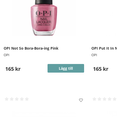
OPI Not So Bora-Bora-ing Pink
OPI Put It In 
OPI
OPI
165 kr
165 kr
Lägg till