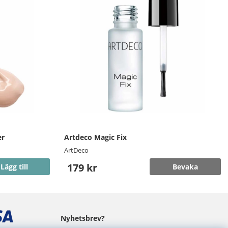
er
Artdeco Magic Fix
ArtDeco
179 kr
Lägg till
Bevaka
Nyhetsbrev?