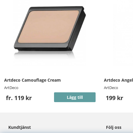
Artdeco Camouflage Cream
Artdeco Angel
ArtDeco
ArtDeco
fr. 119 kr
199 kr
Lägg till
Kundtjänst
Följ oss