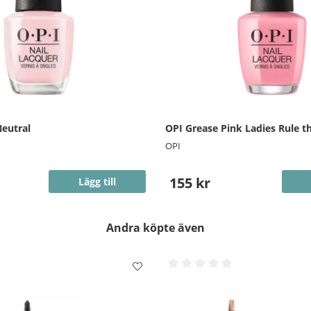
Neutral
OPI Grease Pink Ladies Rule t
OPI
155 kr
Lägg till
Andra köpte även