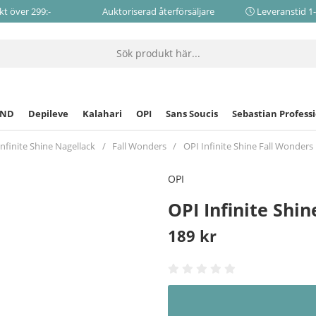
akt över 299:-
Auktoriserad återförsäljare
Leveranstid 1
CND
Depileve
Kalahari
OPI
Sans Soucis
Sebastian Profess
Infinite Shine Nagellack
Fall Wonders
OPI Infinite Shine Fall Wonders
OPI
OPI Infinite Shi
189
kr