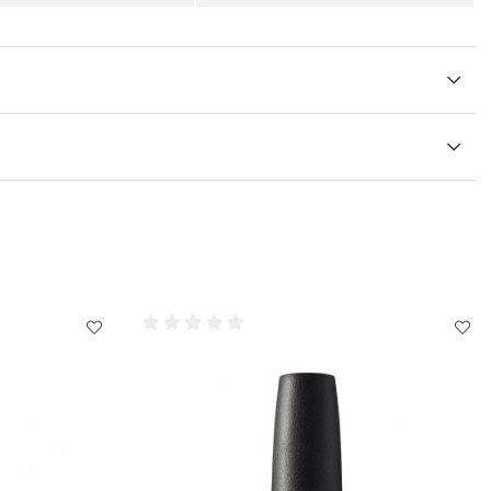
nte den fria kanten även här, Låt torka.
l och nagelband kan du även applicera
OPI Pro Spa Nail &
er RapiDry Spray på Infinite Shine.
llsrondeller eller
OPI Expert Touch Lint-Free Nail Wipes
ver.