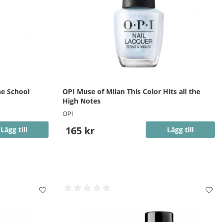
he School
OPI Muse of Milan This Color Hits all the
High Notes
OPI
165 kr
Lägg till
Lägg till