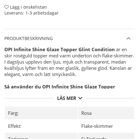
Lägg i önskelistan
Leverans:
1-3 arbetsdagar
PRODUKTBESKRIVNING
OPI Infinite Shine Glaze Topper Glint Condition
är en
skir roséguld topper med varm underton och flake-skimmer.
I dagsljus upplevs den ljus, mjuk och transparent, medan
kvällsljus lyfter fram en mer glaslik, gyllene glöd. Känslan är
elegant, varm och lätt smyckeslik.
Så använder du OPI Infinite Shine Glaze Topper
Applicera OPI Infinite Shine Gel-Like Base Coat.
LÄS MER
Måla med valfri OPI Infinite Shine-nyans.
Lägg ett tunt lager av valfri topper ovanpå färgen för
Färg:
Rosa
en extra dimension.
Avsluta med OPI Infinite Shine Gel-Like Top Coat för
Effekt:
Flake-skimmer
glans och hållbarhet.
Täckning:
Ej Täckande