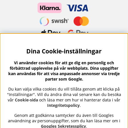
Dina Cookie-inställningar
Nyhetsbrev?
I vårt nyhetsbrev får du ta del av nyheter och
Vi använder cookies för att ge dig en personlig och
erbjudanden.
förbättrad upplevelse på vår webbplats. Dina uppgifter
kan användas för att visa anpassade annonser via tredje
parter som Google.
Du kan välja vilka cookies du vill tillåta genom att klicka på
"Inställningar". Vill du ändra dina val senare kan du besöka
Se våra omdömen på
⭐
vår
Cookie-sida
och läsa mer om hur vi hanterar data i vår
Trustpilot
Integritetspolicy
.
Genom att godkänna samtycker du även till Googles
användning av personuppgifter, som du kan läsa mer om i
Nails Body and Beauty
erbjuder professionell hudvård,
Googles Sekretessplicy
.
nagellack och makeup från ledande varumärken som OPI,