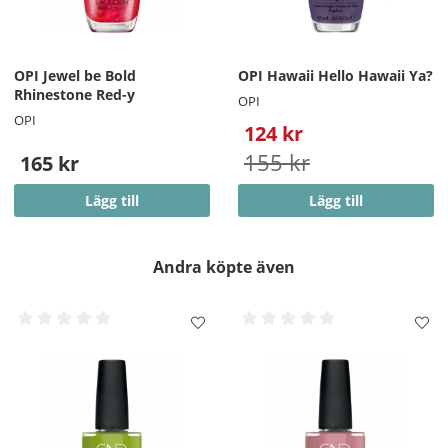
OPI Jewel be Bold
OPI Hawaii Hello Hawaii Ya?
Rhinestone Red-y
OPI
OPI
124 kr
155 kr
165 kr
Lägg till
Lägg till
Andra köpte även