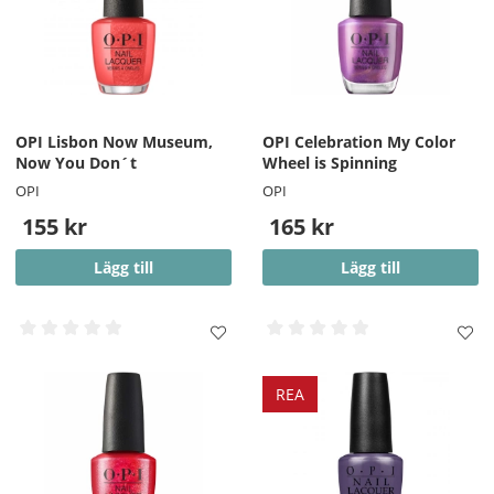
OPI Lisbon Now Museum,
OPI Celebration My Color
Now You Don´t
Wheel is Spinning
OPI
OPI
155 kr
165 kr
Lägg till
Lägg till
REA