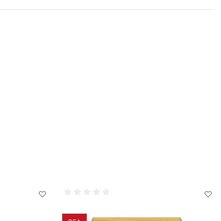
 inte den fria kanten även här, Låt torka.
agel och nagelband kan du även applicera
OPI Pro Spa Nail &
er RapiDry Spray på Infinite Shine.
llsrondeller eller
OPI Expert Touch Lint-Free Nail Wipes
ver.