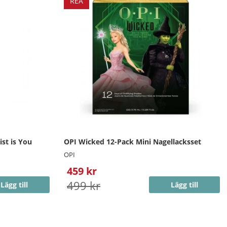
REA
st is You
OPI Wicked 12-Pack Mini Nagellacksset
OPI
459 kr
499 kr
Lägg till
Lägg till