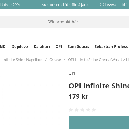
akt över 299:-
Auktoriserad återförsäljare
Leveranstid 1
CND
Depileve
Kalahari
OPI
Sans Soucis
Sebastian Profess
Infinite Shine Nagellack
Grease
OPI Infinite Shine Grease Was It All
OPI
OPI Infinite Shin
179
kr