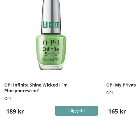
OPI Infinite Shine Wicked I´m
OPI My Private
Phosphorescent!
OPI
OPI
189 kr
165 kr
Lägg till