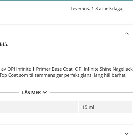
Leverans:
1-3 arbetsdagar
blå.
av OPI Infinite 1 Primer Base Coat, OPI Infinite Shine Nagellack
 Top Coat som tillsammans ger perfekt glans, lång hållbarhet
LÄS MER
PI Infinite Shine Nagellacken för bästa möjliga hållbarhet med
 desinficering av din nagelplatta före applicering av ditt
15 ml
 av
OPI Infinite Shine 1 Primer Base Coat
och Låt torka.
 tunna lager av valfri färg från
OPI Infinite Shine Nagellack
äxt ( framkanten av nageln ), Låt torka.
tt tunt lager
OPI Infinite Shine 3 Gloss Top Coat
för att