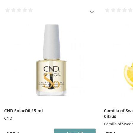
CND SolarOil 15 ml
Camilla of Sw
Citrus
CND
Camilla of Swed