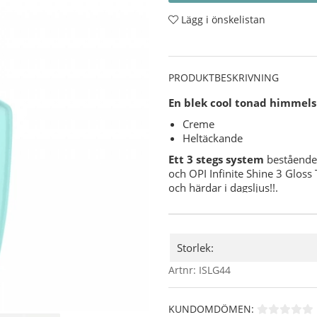
Lägg i önskelistan
PRODUKTBESKRIVNING
En blek cool tonad himmels
Creme
Heltäckande
Ett 3 stegs system
bestående 
och OPI Infinite Shine 3 Gloss
och härdar i dagsljus!!.
Användning:
Förbered din nagel för O
OPI NAS 99
- En grundlig
Storlek:
nagellack.
Artnr:
ISLG44
Applicera sedan 1 lager
Där efter applicerar du 2
och försegla även din utv
KUNDOMDÖMEN:
Slutligen applicerar du e