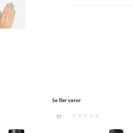
försegla och skydda, glöm
För extra vård av din n
Cuticle Oil.
OBS!! -
Använd inte DripDry ell
Borttagning
- Använd en bomu
doppade i Expert Touch Remo
Se fler varor