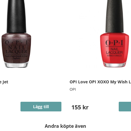
 Jet
OPI Love OPI XOXO My Wish Li
OPI
155 kr
Lägg till
Andra köpte även