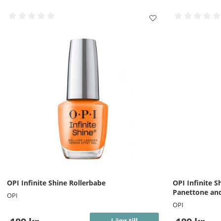
OPI Infinite Shine Rollerbabe
OPI Infinite 
Panettone and
OPI
OPI
Lägg till