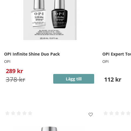
OPI Infinite Shine Duo Pack
OPI Expert T
OPI
OPI
289 kr
378 kr
112 kr
Lägg till