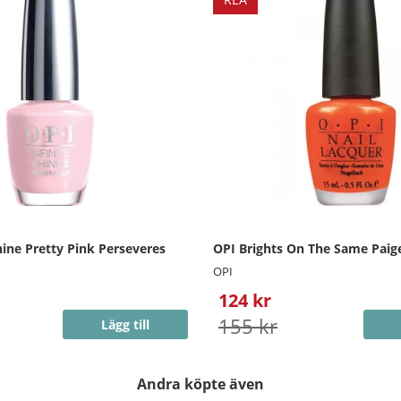
hine Pretty Pink Perseveres
OPI Brights On The Same Paig
OPI
124 kr
155 kr
Lägg till
Andra köpte även