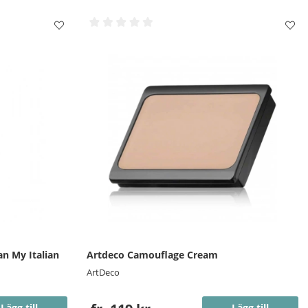
an My Italian
Artdeco Camouflage Cream
ArtDeco
Lägg till
Lägg till