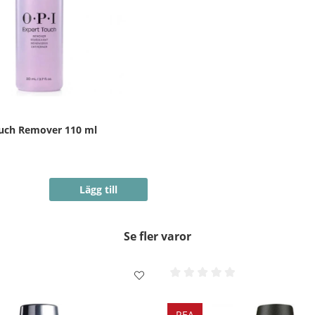
ouch Remover 110 ml
Lägg till
Se fler varor
REA