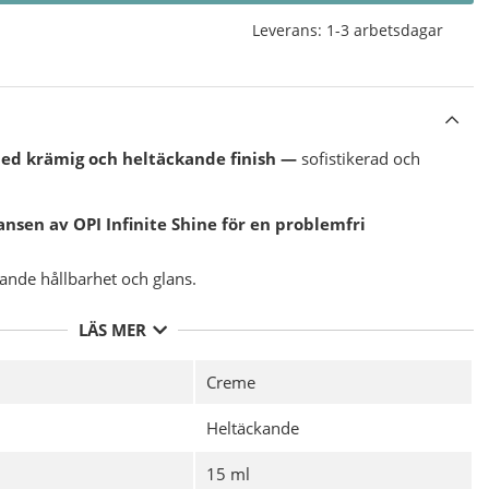
Leverans:
1-3 arbetsdagar
med krämig och heltäckande finish —
sofistikerad och
ansen av OPI Infinite Shine för en problemfri
nande hållbarhet och glans.
on.
LÄS MER
liska ingredienser.
 smidig applicering med en bred borste.
Creme
Heltäckande
att trimma, fila och polera.
Infinite Shine Gel-liknande Baslack, och täck nagelns fria
15 ml