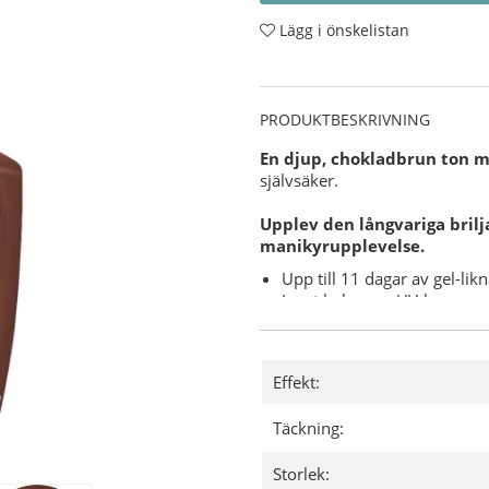
Lägg i önskelistan
PRODUKTBESKRIVNING
En djup, chokladbrun ton 
självsäker.
Upplev den långvariga brilj
manikyrupplevelse.
Upp till 11 dagar av gel-lik
Inget behov av UV-lampa.
Enkel borttagning med acet
Vegansk
och fri från anima
Flisbeständig, reptålig och
Effekt:
Användning:
Täckning:
Förbered dina naglar genom 
Applicera ett tunt lager av 
Storlek:
kant.