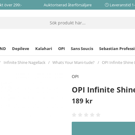
akt över 299:-
Auktoriserad återförsäljare
Leveranstid 1
CND
Depileve
Kalahari
OPI
Sans Soucis
Sebastian Profess
Infinite Shine Nagellack
Whats Your Mani-tude?
OPI Infinite Shine 
OPI
OPI Infinite Shin
189
kr