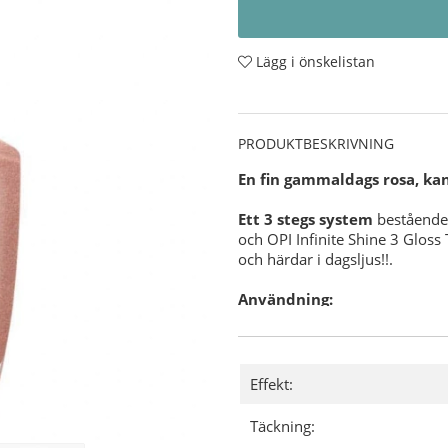
Lägg i önskelistan
PRODUKTBESKRIVNING
En fin gammaldags rosa, kans
Ett 3 stegs system
bestående 
och OPI Infinite Shine 3 Gloss
och härdar i dagsljus!!.
Användning:
Förbered din nagel för O
OPI NAS 99
- En grundlig
nagellack.
Applicera sedan 1 lager
Effekt:
Där efter applicerar du 2
och försegla även din utv
Täckning:
Slutligen applicerar du e