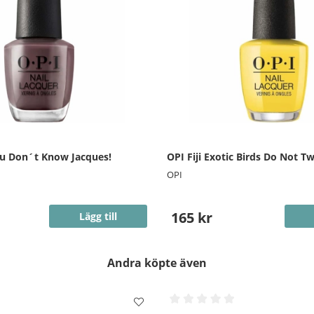
ou Don´t Know Jacques!
OPI Fiji Exotic Birds Do Not T
OPI
165 kr
Lägg till
Andra köpte även