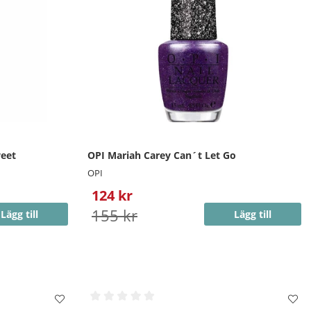
weet
OPI Mariah Carey Can´t Let Go
OPI
124 kr
155 kr
Lägg till
Lägg till