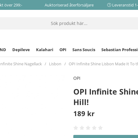
akt över 299:-
Auktoriserad återförsäljare
Leveranstid 1
CND
Depileve
Kalahari
OPI
Sans Soucis
Sebastian Profess
Infinite Shine Nagellack
Lisbon
OPI Infinite Shine Lisbon Made It To t
OPI
OPI Infinite Shi
Hill!
189
kr