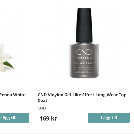
 Penna White
CND Vinylux Gel-Like Effect Long Wear Top
Coat
CND
169 kr
Lägg till
Lägg till