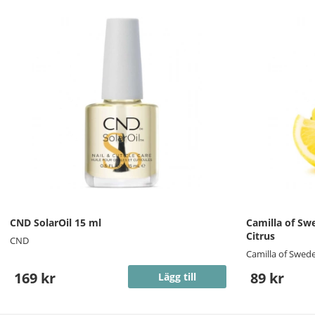
CND SolarOil 15 ml
Camilla of Sw
Citrus
CND
Camilla of Swed
169 kr
89 kr
Lägg till