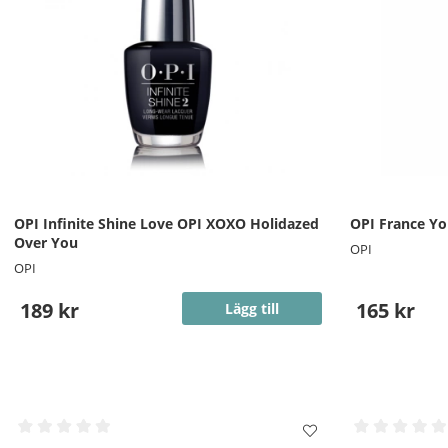
OPI Infinite Shine Love OPI XOXO Holidazed
OPI France Y
Over You
OPI
OPI
189 kr
165 kr
Lägg till