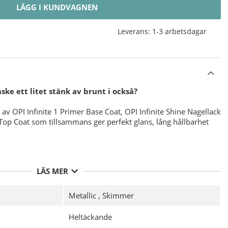
LÄGG I KUNDVAGNEN
Leverans:
1-3 arbetsdagar
ke ett litet stänk av brunt i också?
av OPI Infinite 1 Primer Base Coat, OPI Infinite Shine Nagellack
 Top Coat som tillsammans ger perfekt glans, lång hållbarhet
PI Infinite Shine Nagellacken för bästa möjliga hållbarhet med
LÄS MER
 desinficering av din nagelplatta före applicering av ditt
 av
OPI Infinite Shine 1 Primer Base Coat
och Låt torka.
Metallic
,
Skimmer
 tunna lager av valfri färg från
OPI Infinite Shine Nagellack
äxt ( framkanten av nageln ), Låt torka.
Heltäckande
tt tunt lager
OPI Infinite Shine 3 Gloss Top Coat
för att