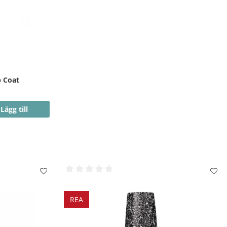
p Coat
Lägg till
REA