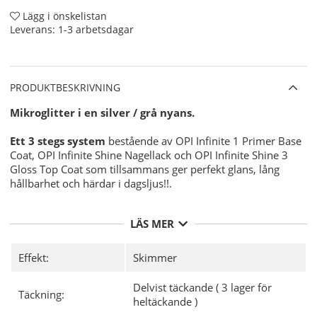
Lägg i önskelistan
Leverans:
1-3 arbetsdagar
PRODUKTBESKRIVNING
Mikroglitter i en silver / grå nyans.
Ett 3 stegs system
bestående av OPI Infinite 1 Primer Base
Coat, OPI Infinite Shine Nagellack och OPI Infinite Shine 3
Gloss Top Coat som tillsammans ger perfekt glans, lång
hållbarhet och härdar i dagsljus!!.
Användning:
LÄS MER
Förbered din nagel för OPI Infinite Shine Nagellacken
Effekt:
Skimmer
för bästa möjliga hållbarhet med
OPI NAS 99
- En
grundlig desinficering av din nagelplatta före
Delvist täckande ( 3 lager för
applicering av ditt nagellack.
Täckning:
heltäckande )
Applicera sedan 1 lager av
OPI Infinite Shine 1