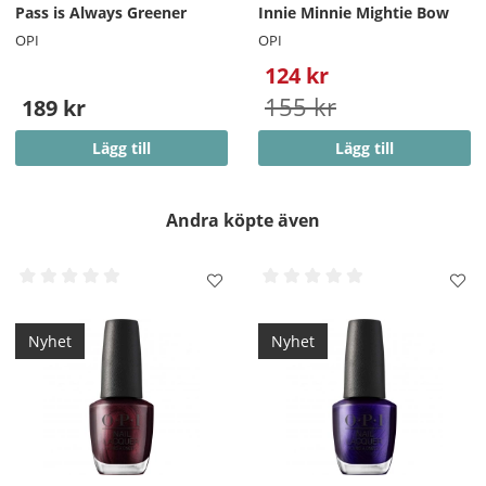
Pass is Always Greener
Innie Minnie Mightie Bow
OPI
OPI
124 kr
155 kr
189 kr
Lägg till
Lägg till
Andra köpte även
Nyhet
Nyhet