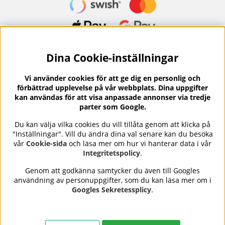
Dina Cookie-inställningar
Nyhetsbrev?
I vårt nyhetsbrev får du ta del av nyheter och
Vi använder cookies för att ge dig en personlig och
erbjudanden.
förbättrad upplevelse på vår webbplats. Dina uppgifter
kan användas för att visa anpassade annonser via tredje
parter som Google.
Du kan välja vilka cookies du vill tillåta genom att klicka på
"Inställningar". Vill du ändra dina val senare kan du besöka
Se våra omdömen på
⭐
vår
Cookie-sida
och läsa mer om hur vi hanterar data i vår
Trustpilot
Integritetspolicy
.
Genom att godkänna samtycker du även till Googles
användning av personuppgifter, som du kan läsa mer om i
Nails Body and Beauty
erbjuder professionell hudvård,
Googles Sekretessplicy
.
nagellack och makeup från ledande varumärken som OPI,
CND, Biodroga, Sans Soucis och Camilla of Sweden. Här
hittar du noggrant utvalda produkter som kombinerar