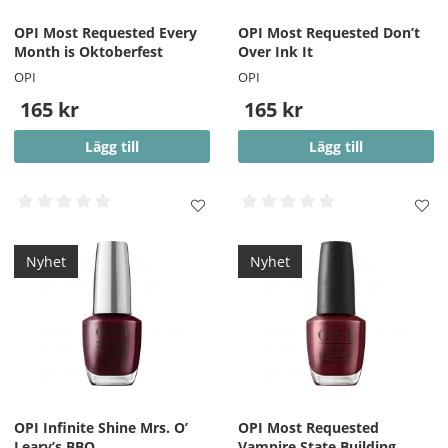
OPI Most Requested Every
OPI Most Requested Don’t
Month is Oktoberfest
Over Ink It
OPI
OPI
165 kr
165 kr
Lägg till
Lägg till
Nyhet
Nyhet
OPI Infinite Shine Mrs. O’
OPI Most Requested
Leary’s BBQ
Vampire State Building