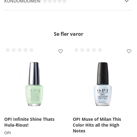
KUNDOMDÖMEN:
Primer Base Coat
och Låt torka.
Där efter applicerar du 2 tunna lager av valfri färg från
OPI Infinite Shine Nagellack
och försegla även din
utväxt ( framkanten av nageln ), Låt torka.
Slutligen applicerar du ett tunt lager
OPI Infinite
Se fler varor
Shine 3 Gloss Top Coat
för att försegla och skydda,
glöm inte den fria kanten även här, Låt torka.
För extra vård av din nagel och nagelband kan du även
applicera
OPI Pro Spa Nail & Cuticle Oil.
OBS!! -
Använd inte DripDry eller RapiDry Spray på Infinite
Shine.
Borttagning
- Använd en bomullsrondeller eller
OPI Expert
Touch Lint-Free Nail Wipes
doppade i Expert Touch
Remover.
OPI Infinite Shine Thats
OPI Muse of Milan This
Hula-Rious!
Color Hits all the High
Notes
OPI