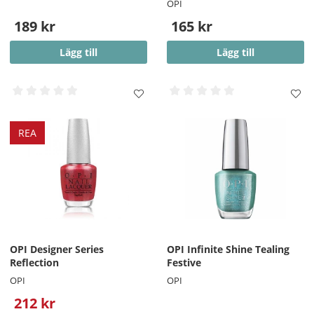
OPI
189 kr
165 kr
Lägg till
Lägg till
REA
OPI Designer Series
OPI Infinite Shine Tealing
Reflection
Festive
OPI
OPI
212 kr