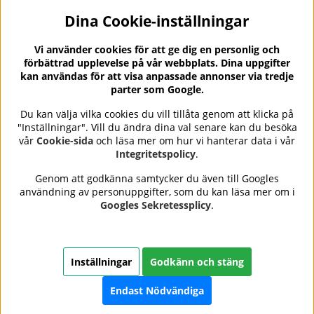
Dina Cookie-inställningar
Nyhetsbrev?
I vårt nyhetsbrev får du ta del av nyheter och
Vi använder cookies för att ge dig en personlig och
erbjudanden.
förbättrad upplevelse på vår webbplats. Dina uppgifter
kan användas för att visa anpassade annonser via tredje
parter som Google.
Du kan välja vilka cookies du vill tillåta genom att klicka på
"Inställningar". Vill du ändra dina val senare kan du besöka
Se våra omdömen på
⭐
vår
Cookie-sida
och läsa mer om hur vi hanterar data i vår
Trustpilot
Integritetspolicy
.
Genom att godkänna samtycker du även till Googles
användning av personuppgifter, som du kan läsa mer om i
Nails Body and Beauty
erbjuder professionell hudvård,
Googles Sekretessplicy
.
nagellack och makeup från ledande varumärken som OPI,
CND, Biodroga, Sans Soucis och Camilla of Sweden. Här
hittar du noggrant utvalda produkter som kombinerar
kvalitet, omtanke och resultat – med snabb och trygg
Inställningar
Godkänn och stäng
leverans, säkra betalningar och ett sortiment som speglar
skönhet i balans.
Endast Nödvändiga