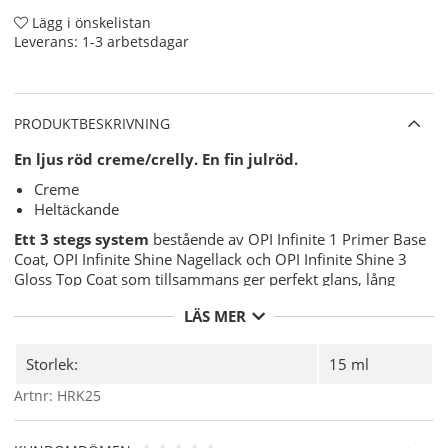
Lägg i önskelistan
Leverans:
1-3 arbetsdagar
PRODUKTBESKRIVNING
En ljus röd creme/crelly. En fin julröd.
Creme
Heltäckande
Ett 3 stegs system
bestående av OPI Infinite 1 Primer Base
Coat, OPI Infinite Shine Nagellack och OPI Infinite Shine 3
Gloss Top Coat som tillsammans ger perfekt glans, lång
hållbarhet och härdar i dagsljus!!.
LÄS MER
Användning:
Förbered din nagel för OPI Infinite Shine Nagellacken
Storlek:
15 ml
för bästa möjliga hållbarhet med
OPI NAS 99
- En
Artnr:
HRK25
grundlig desinficering av din nagelplatta före
applicering av ditt nagellack.
Applicera sedan 1 lager av
OPI Infinite Shine 1