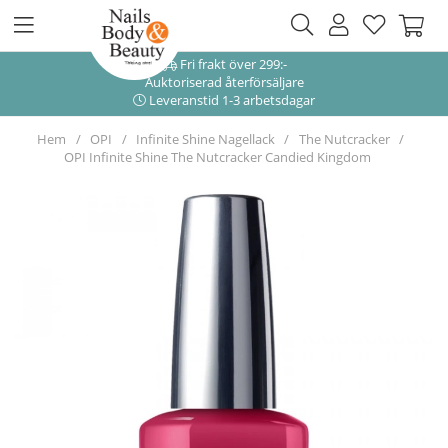
Fri frakt över 299:-
Auktoriserad återförsäljare
Leveranstid 1-3 arbetsdagar
Hem
OPI
Infinite Shine Nagellack
The Nutcracker
OPI Infinite Shine The Nutcracker Candied Kingdom