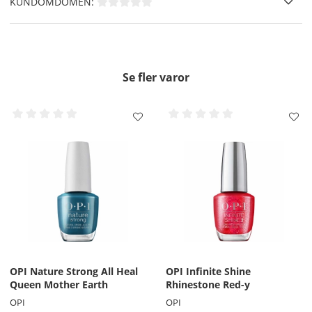
KUNDOMDÖMEN:
Primer Base Coat
och Låt torka.
Där efter applicerar du 2 tunna lager av valfri färg från
OPI Infinite Shine Nagellack
och försegla även din
utväxt ( framkanten av nageln ), Låt torka.
Slutligen applicerar du ett tunt lager
OPI Infinite
Se fler varor
Shine 3 Gloss Top Coat
för att försegla och skydda,
glöm inte den fria kanten även här, Låt torka.
För extra vård av din nagel och nagelband kan du även
applicera
OPI Pro Spa Nail & Cuticle Oil.
OBS!! -
Använd inte DripDry eller RapiDry Spray på Infinite
Shine.
Borttagning
- Använd en bomullsrondeller eller
OPI Expert
Touch Lint-Free Nail Wipes
doppade i Expert Touch
Remover.
OPI Nature Strong All Heal
OPI Infinite Shine
Queen Mother Earth
Rhinestone Red-y
OPI
OPI