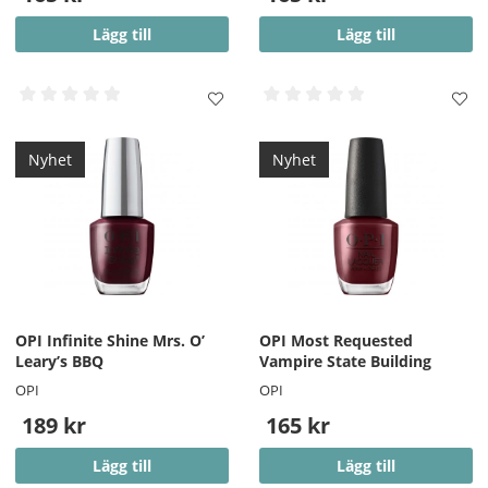
Lägg till
Lägg till
Nyhet
Nyhet
OPI Infinite Shine Mrs. O’
OPI Most Requested
Leary’s BBQ
Vampire State Building
OPI
OPI
189 kr
165 kr
Lägg till
Lägg till