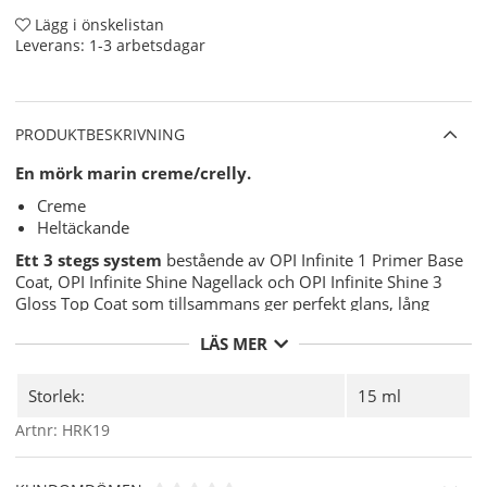
Lägg i önskelistan
Leverans:
1-3 arbetsdagar
PRODUKTBESKRIVNING
En mörk marin creme/crelly.
Creme
Heltäckande
Ett 3 stegs system
bestående av OPI Infinite 1 Primer Base
Coat, OPI Infinite Shine Nagellack och OPI Infinite Shine 3
Gloss Top Coat som tillsammans ger perfekt glans, lång
hållbarhet och härdar i dagsljus!!.
LÄS MER
Användning:
Förbered din nagel för OPI Infinite Shine Nagellacken
Storlek:
15 ml
för bästa möjliga hållbarhet med
OPI NAS 99
- En
Artnr:
HRK19
grundlig desinficering av din nagelplatta före
applicering av ditt nagellack.
Applicera sedan 1 lager av
OPI Infinite Shine 1