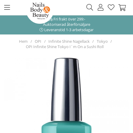
Fri frakt över 299:-
Auktoriserad återförsäljare
Leveranstid 1-3 arbetsdagar
Hem
OPI
Infinite Shine Nagellack
Tokyo
OPI Infinite Shine Tokyo I´m On a Sushi Roll