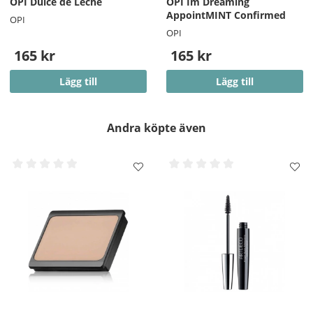
OPI Dulce de Leche
OPI Im Dreaming
AppointMINT Confirmed
OPI
OPI
165 kr
165 kr
Lägg till
Lägg till
Andra köpte även