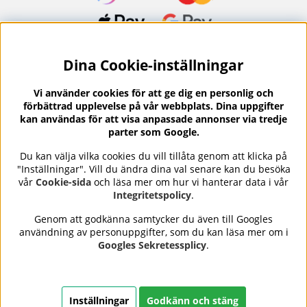
Dina Cookie-inställningar
Nyhetsbrev?
I vårt nyhetsbrev får du ta del av nyheter och
Vi använder cookies för att ge dig en personlig och
erbjudanden.
förbättrad upplevelse på vår webbplats. Dina uppgifter
kan användas för att visa anpassade annonser via tredje
parter som Google.
Du kan välja vilka cookies du vill tillåta genom att klicka på
"Inställningar". Vill du ändra dina val senare kan du besöka
Se våra omdömen på
⭐
vår
Cookie-sida
och läsa mer om hur vi hanterar data i vår
Trustpilot
Integritetspolicy
.
Genom att godkänna samtycker du även till Googles
användning av personuppgifter, som du kan läsa mer om i
Nails Body and Beauty
erbjuder professionell hudvård,
Googles Sekretessplicy
.
nagellack och makeup från ledande varumärken som OPI,
CND, Biodroga, Sans Soucis och Camilla of Sweden. Här
hittar du noggrant utvalda produkter som kombinerar
kvalitet, omtanke och resultat – med snabb och trygg
Inställningar
Godkänn och stäng