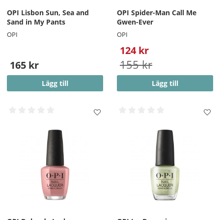
OPI Lisbon Sun, Sea and
OPI Spider-Man Call Me
Sand in My Pants
Gwen-Ever
OPI
OPI
124 kr
155 kr
165 kr
Lägg till
Lägg till