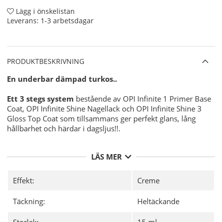
Lägg i önskelistan
Leverans:
1-3 arbetsdagar
PRODUKTBESKRIVNING
En underbar dämpad turkos..
Ett 3 stegs system
bestående av OPI Infinite 1 Primer Base
Coat, OPI Infinite Shine Nagellack och OPI Infinite Shine 3
Gloss Top Coat som tillsammans ger perfekt glans, lång
hållbarhet och härdar i dagsljus!!.
Användning:
LÄS MER
Förbered din nagel för OPI Infinite Shine Nagellacken
för bästa möjliga hållbarhet med
OPI NAS 99
- En
grundlig desinficering av din nagelplatta före
Effekt:
Creme
applicering av ditt nagellack.
Applicera sedan 1 lager av
OPI Infinite Shine 1
Täckning:
Heltäckande
Primer Base Coat
och Låt torka.
Där efter applicerar du 2 tunna lager av valfri färg från
Storlek:
15 ml