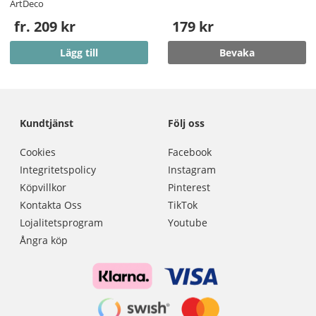
ArtDeco
fr. 209 kr
179 kr
Lägg till
Bevaka
Kundtjänst
Följ oss
Cookies
Facebook
Integritetspolicy
Instagram
Köpvillkor
Pinterest
Kontakta Oss
TikTok
Lojalitetsprogram
Youtube
Ångra köp