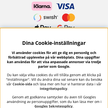
Dina Cookie-inställningar
Nyhetsbrev?
I vårt nyhetsbrev får du ta del av nyheter och
Vi använder cookies för att ge dig en personlig och
erbjudanden.
förbättrad upplevelse på vår webbplats. Dina uppgifter
kan användas för att visa anpassade annonser via tredje
parter som Google.
Du kan välja vilka cookies du vill tillåta genom att klicka på
"Inställningar". Vill du ändra dina val senare kan du besöka
Se våra omdömen på
⭐
Trustpilot
vår
Cookie-sida
och läsa mer om hur vi hanterar data i vår
Integritetspolicy
.
Genom att godkänna samtycker du även till Googles
användning av personuppgifter, som du kan läsa mer om i
Nails Body and Beauty
erbjuder professionell hudvård,
Googles Sekretessplicy
.
nagellack och makeup från ledande varumärken som OPI,