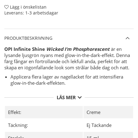
Lägg i önskelistan
Leverans:
1-3 arbetsdagar
PRODUKTBESKRIVNING
OPI Infinite Shine
Wicked I’m Phosphorescent
är en
lysande ljusgrön nyans med glow-in-the-dark-effekt. Denna
färg fångar en förtrollande och lekfull anda, perfekt för att
skapa en iögonfallande look som strålar både dag och natt.
Applicera flera lager av nagellacket för att intensifiera
glow-in-the-dark-effekten.
Upplev den långvariga briljansen av OPI Infinite Shine
LÄS MER
för en problemfri manikyrupplevelse.
Upp till 11 dagar av gel-liknande hållbarhet och glans.
Effekt:
Creme
Inget behov av UV-lampa.
Enkel borttagning med aceton.
Täckning:
Ej Täckande
Vegansk
och fri från animaliska ingredienser.
Flisbeständig, reptålig och smidig applicering med en
Storlek:
15 ml