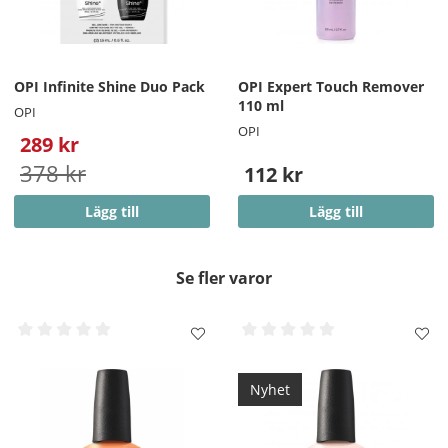
OPI Infinite Shine Duo Pack
OPI Expert Touch Remover
110 ml
OPI
OPI
289 kr
378 kr
112 kr
Lägg till
Lägg till
Se fler varor
Nyhet