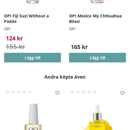
OPI Fiji Suzi Without a
OPI Mexico My Chihuahua
Padde
Bites!
OPI
OPI
124 kr
155 kr
165 kr
Lägg till
Lägg till
Andra köpte även