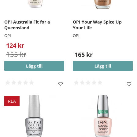
OPI Australia Fit for a
OPI Your Way Spice Up
Queensland
Your Life
OPI
OPI
124 kr
155 kr
165 kr
Lägg till
Lägg till
REA