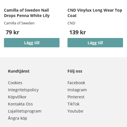
Camilla of Sweden Nail
CND Vinylux Long Wear Top
Drops Penna White Lily
Coat
Camilla of Sweden
CND
79 kr
139 kr
Lägg till
Lägg till
Kundtjänst
Följ oss
Cookies
Facebook
Integritetspolicy
Instagram
Köpvillkor
Pinterest
Kontakta Oss
TikTok
Lojalitetsprogram
Youtube
Ångra köp