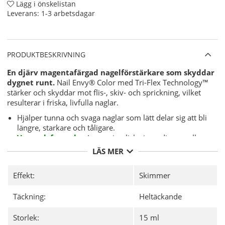
Lägg i önskelistan
Leverans:
1-3 arbetsdagar
PRODUKTBESKRIVNING
En
djärv magentafärgad
nagelförstärkare som skyddar
dygnet runt.
Nail Envy® Color med Tri-Flex Technology™
stärker och skyddar mot flis-, skiv- och sprickning, vilket
resulterar i friska, livfulla naglar.
Hjälper tunna och svaga naglar som lätt delar sig att bli
längre, starkare och tåligare.
Vegansk formula
- Inga animaliska ingredienser eller
bi- produkter.
LÄS MER
Utmärkt när du tar en paus ifrån material som tex.
gelé- eller akryl naglar.
Effekt:
Skimmer
Ingen baslack behövs.
Användning
– Applicera 2 lager på bara naglar följt av ett
Täckning:
Heltäckande
extra lager dagligen. Ta bort alla lager på dag 7 och börja om
om så önskas.
Storlek:
15 ml