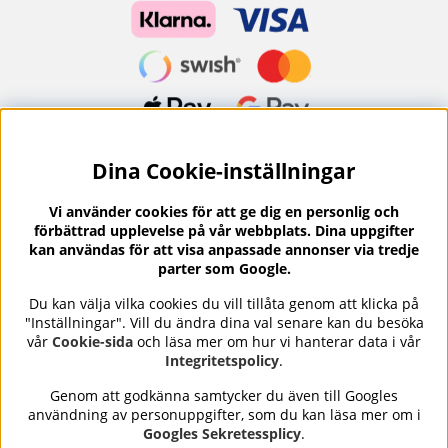
Dina Cookie-inställningar
Nyhetsbrev?
I vårt nyhetsbrev får du ta del av nyheter och
Vi använder cookies för att ge dig en personlig och
erbjudanden.
förbättrad upplevelse på vår webbplats. Dina uppgifter
kan användas för att visa anpassade annonser via tredje
parter som Google.
Du kan välja vilka cookies du vill tillåta genom att klicka på
"Inställningar". Vill du ändra dina val senare kan du besöka
Se våra omdömen på
⭐
vår
Cookie-sida
och läsa mer om hur vi hanterar data i vår
Trustpilot
Integritetspolicy
.
Genom att godkänna samtycker du även till Googles
användning av personuppgifter, som du kan läsa mer om i
Nails Body and Beauty
erbjuder professionell hudvård,
Googles Sekretessplicy
.
nagellack och makeup från ledande varumärken som OPI,