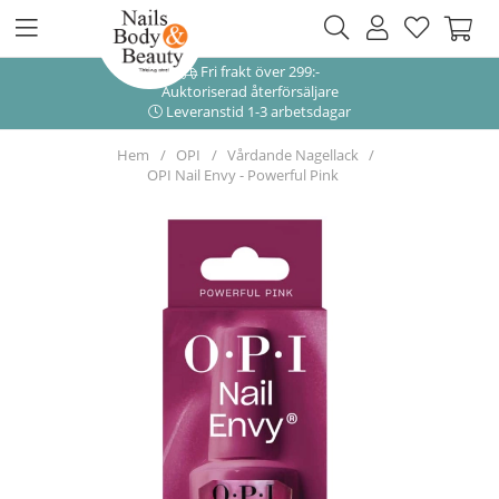
Fri frakt över 299:-
Auktoriserad återförsäljare
Leveranstid 1-3 arbetsdagar
Hem
OPI
Vårdande Nagellack
OPI Nail Envy - Powerful Pink