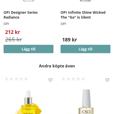
OPI Designer Series
OPI Infinite Shine Wicked
Radiance
The "Ga" is Silent
OPI
OPI
212 kr
265 kr
189 kr
Lägg till
Lägg till
Andra köpte även