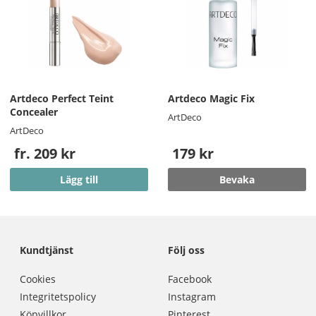
Artdeco Perfect Teint
Artdeco Magic Fix
Concealer
ArtDeco
ArtDeco
fr. 209 kr
179 kr
Lägg till
Bevaka
Kundtjänst
Följ oss
Cookies
Facebook
Integritetspolicy
Instagram
Köpvillkor
Pinterest