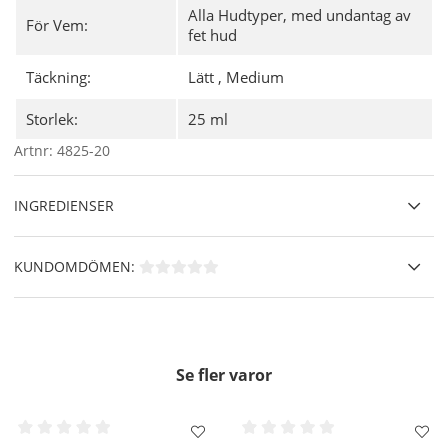
Alla Hudtyper, med undantag av
Lämplig för känslig hud,
men inte lämplig för fet hud.
För Vem:
fet hud
Vegansk.
🌿
Fri från: mineralolja, parabener, silikon.
Täckning:
Lätt
,
Medium
Användning
- Applicera direkt på huden, antingen med
fingrarna eller en foundationborste och för att bygga upp en
Storlek:
25 ml
mer täckande finish kan du använda en makeupsvamp.
Artnr:
4825-20
INGREDIENSER
KUNDOMDÖMEN:
Se fler varor