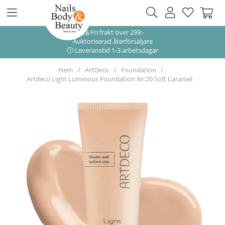
Fri frakt över 299:-
Auktoriserad återförsäljare
Leveranstid 1-3 arbetsdagar
Hem
ArtDeco
Foundation
Artdeco Light Luminous Foundation Nr:20 Soft Caramel