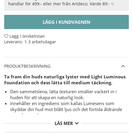
handlar för 499:- eller mer från Artdeco. Värde 89:- ✨
LÄGG I KUNDVAGNEN
Lägg i önskelistan
Leverans:
1-3 arbetsdagar
PRODUKTBESKRIVNING
Ta fram din huds naturliga lyster med Light Luminous
Foundation och dess lätta till medium täckning.
Den sammetslena, lätta texturen smälter vackert in i
huden för att skapa en naturlig look.
Innehåller en ingrediens som kallas Lumesens som
skyddar din hud mot blått ljus och det förtida åldrande
som det orsakar.
Utöver att skydda huden mot effekterna av blått ljus
LÄS MER
hjälper Lumesens också till att reparera den och kan
minska rynkor och minimera fläckar.