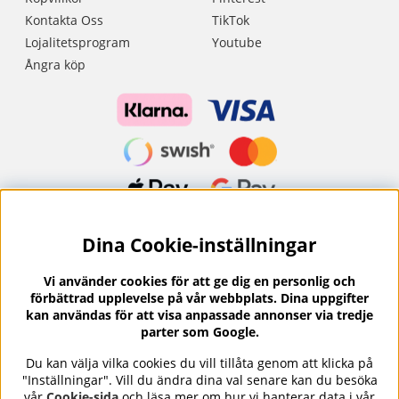
Kontakta Oss
TikTok
Lojalitetsprogram
Youtube
Ångra köp
Dina Cookie-inställningar
Nyhetsbrev?
I vårt nyhetsbrev får du ta del av nyheter och
Vi använder cookies för att ge dig en personlig och
erbjudanden.
förbättrad upplevelse på vår webbplats. Dina uppgifter
kan användas för att visa anpassade annonser via tredje
parter som Google.
Du kan välja vilka cookies du vill tillåta genom att klicka på
"Inställningar". Vill du ändra dina val senare kan du besöka
Se våra omdömen på
⭐
vår
Cookie-sida
och läsa mer om hur vi hanterar data i vår
Trustpilot