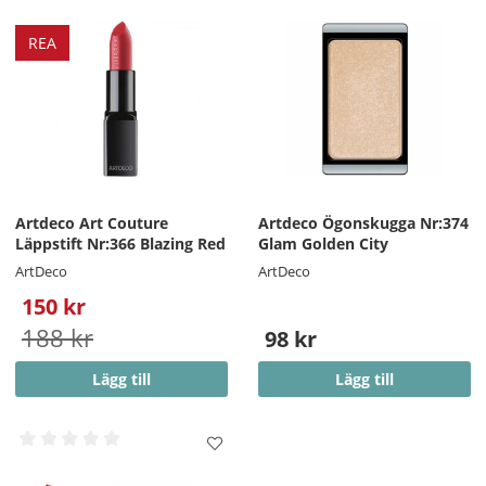
REA
Artdeco Art Couture
Artdeco Ögonskugga Nr:374
Läppstift Nr:366 Blazing Red
Glam Golden City
ArtDeco
ArtDeco
150 kr
188 kr
98 kr
Lägg till
Lägg till