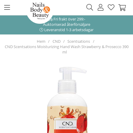
Fri frakt över 299:-
Auktoriserad återförsäljare
Leveranstid 1-3 arbetsdagar
Hem
CND
Scentsations
CND Scentsations Moisturizing Hand Wash Strawberry & Prosecco 390
ml