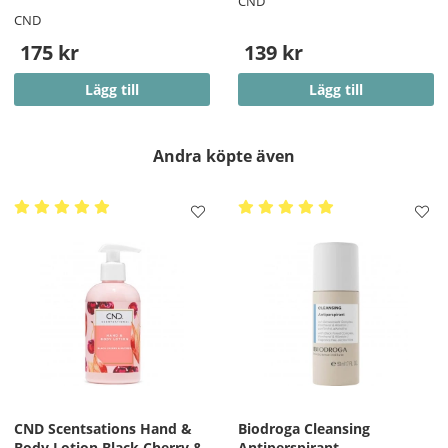
CND
CND
175 kr
139 kr
Lägg till
Lägg till
Andra köpte även
CND Scentsations Hand &
Biodroga Cleansing
Body Lotion Black Cherry &
Antiperspirant