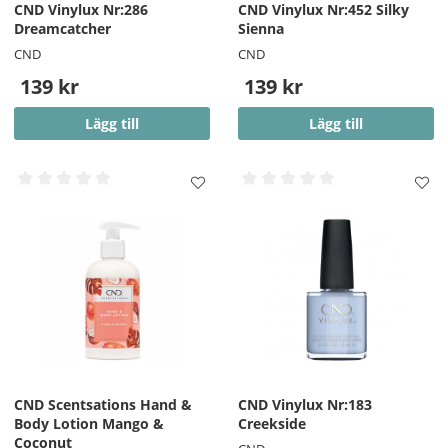
CND Vinylux Nr:286
CND Vinylux Nr:452 Silky
Dreamcatcher
Sienna
CND
CND
139 kr
139 kr
Lägg till
Lägg till
CND Scentsations Hand &
CND Vinylux Nr:183
Body Lotion Mango &
Creekside
Coconut