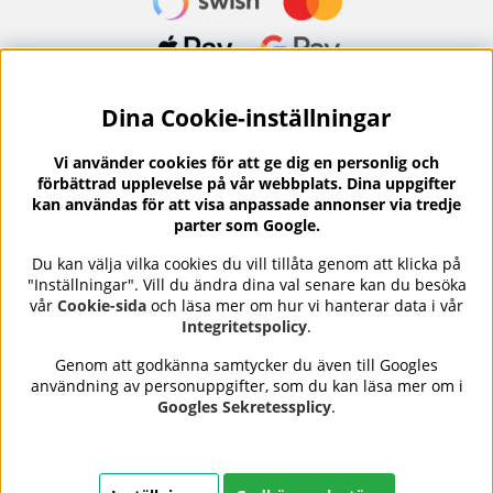
Dina Cookie-inställningar
Nyhetsbrev?
I vårt nyhetsbrev får du ta del av nyheter och
Vi använder cookies för att ge dig en personlig och
erbjudanden.
förbättrad upplevelse på vår webbplats. Dina uppgifter
kan användas för att visa anpassade annonser via tredje
parter som Google.
Du kan välja vilka cookies du vill tillåta genom att klicka på
"Inställningar". Vill du ändra dina val senare kan du besöka
Se våra omdömen på
⭐
vår
Cookie-sida
och läsa mer om hur vi hanterar data i vår
Trustpilot
Integritetspolicy
.
Genom att godkänna samtycker du även till Googles
användning av personuppgifter, som du kan läsa mer om i
Nails Body and Beauty
erbjuder professionell hudvård,
Googles Sekretessplicy
.
nagellack och makeup från ledande varumärken som OPI,
CND, Biodroga, Sans Soucis och Camilla of Sweden. Här
hittar du noggrant utvalda produkter som kombinerar
kvalitet, omtanke och resultat – med snabb och trygg