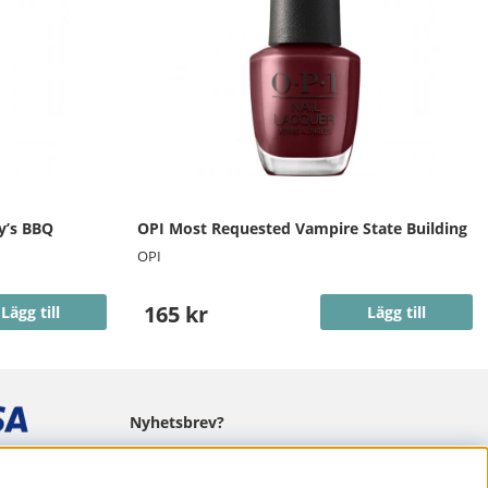
ry’s BBQ
OPI Most Requested Vampire State Building
OPI
165 kr
Lägg till
Lägg till
Nyhetsbrev?
I vårt nyhetsbrev får du ta del av nyheter
och erbjudanden.