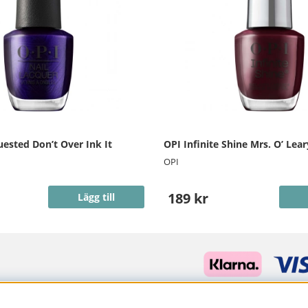
ested Don’t Over Ink It
OPI Infinite Shine Mrs. O’ Lea
OPI
189 kr
Lägg till