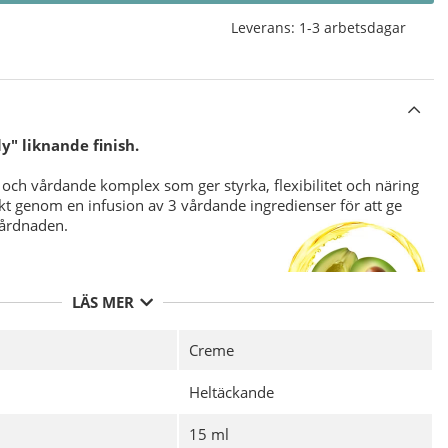
Leverans:
1-3 arbetsdagar
ly" liknande finish.
och vårdande komplex som ger styrka, flexibilitet och näring
ärkt genom en infusion av 3 vårdande ingredienser för att ge
vårdnaden.
LÄS MER
Creme
nika
CND Vinylux Long Wear Top Coat.
vs ej då det är integrerat i nagellacket.
Heltäckande
15 ml