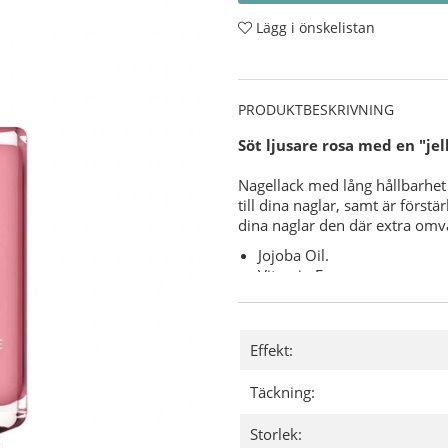
Lägg i önskelistan
PRODUKTBESKRIVNING
Söt ljusare rosa med en "jel
Nagellack med lång hållbarhet 
till dina naglar, samt är först
dina naglar den där extra om
Jojoba Oil.
Vitamin E.
Keratin.
Varför CND Vinylux?
Effekt:
7-dagars hållbarhet med u
"Base Coat" (underlack) behö
Täckning:
8,5 minuters torktid.
Användning:
Storlek: