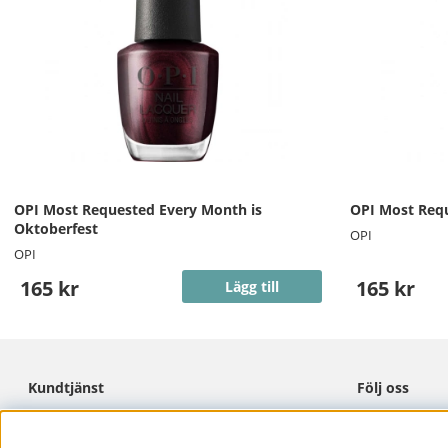
OPI Most Requested Every Month is
OPI Most Requ
Oktoberfest
OPI
OPI
165 kr
165 kr
Lägg till
Kundtjänst
Följ oss
Cookies
Facebook