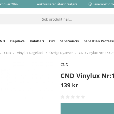
akt över 299:-
Auktoriserad återförsäljare
Leveranstid 1
CND
Depileve
Kalahari
OPI
Sans Soucis
Sebastian Profess
CND
Vinylux Nagellack
Övriga Nyanser
CND Vinylux Nr:116 Go
CND
CND Vinylux Nr:
139
kr