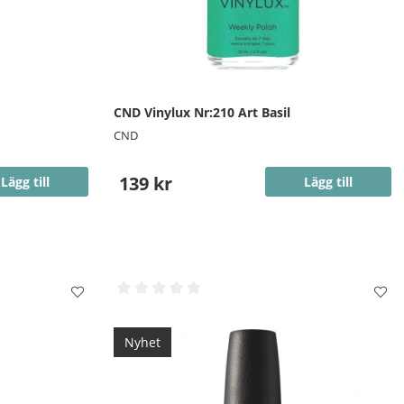
CND Vinylux Nr:210 Art Basil
CND
139 kr
Lägg till
Lägg till
Nyhet