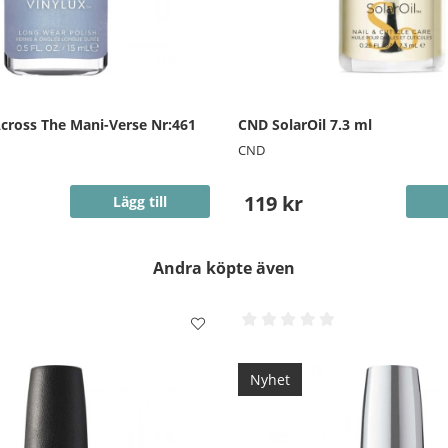
cross The Mani-Verse Nr:461
CND SolarOil 7.3 ml
CND
119 kr
Lägg till
Andra köpte även
Nyhet