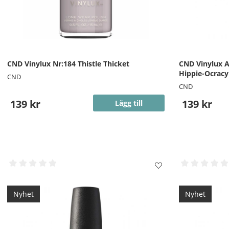
CND Vinylux Nr:184 Thistle Thicket
CND Vinylux A
Hippie-Ocracy
CND
CND
139 kr
139 kr
Lägg till
Nyhet
Nyhet