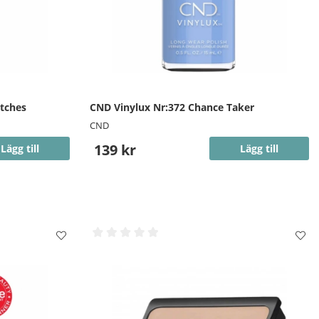
itches
CND Vinylux Nr:372 Chance Taker
CND
139 kr
Lägg till
Lägg till