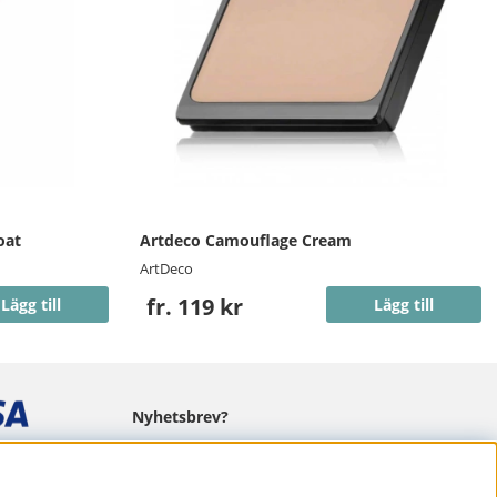
oat
Artdeco Camouflage Cream
ArtDeco
fr. 119 kr
Lägg till
Lägg till
Nyhetsbrev?
I vårt nyhetsbrev får du ta del av nyheter
och erbjudanden.