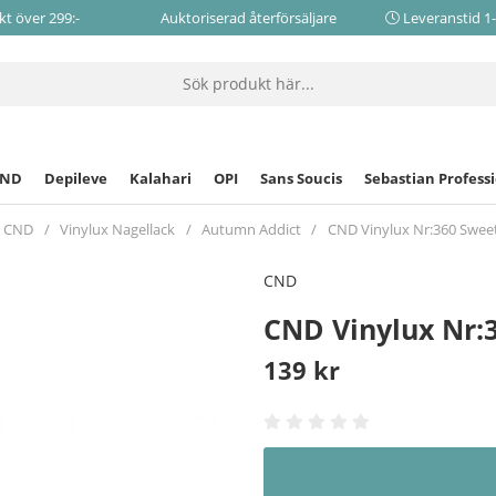
akt över 299:-
Auktoriserad återförsäljare
Leveranstid 1
CND
Depileve
Kalahari
OPI
Sans Soucis
Sebastian Profess
CND
Vinylux Nagellack
Autumn Addict
CND Vinylux Nr:360 Sweet
CND
CND Vinylux Nr:
139
kr