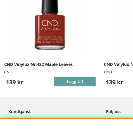
CND Vinylux Nr:422 Maple Leaves
CND Vinylux N
CND
CND
139 kr
139 kr
Lägg till
Kundtjänst
Följ oss
Cookies
Facebook
Integritetspolicy
Instagram