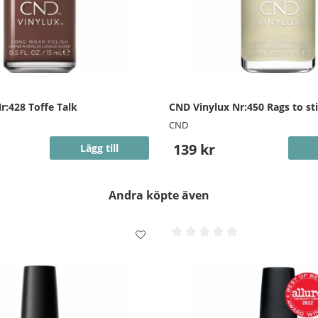
r:428 Toffe Talk
CND Vinylux Nr:450 Rags to st
CND
139 kr
Lägg till
Andra köpte även