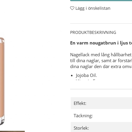
Lägg i önskelistan
PRODUKTBESKRIVNING
En varm nougatbrun i ljus t
Nagellack med lång hållbarhet 
till dina naglar, samt är först
dina naglar den där extra om
Jojoba Oil.
Vitamin E.
Keratin.
Varför CND Vinylux?
Effekt:
7-dagars hållbarhet med u
"Base Coat" (underlack) behö
Täckning:
8,5 minuters torktid.
Användning:
Storlek: