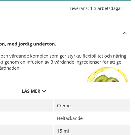
Leverans:
1-3 arbetsdagar
on, med jordig underton.
och vårdande komplex som ger styrka, flexibilitet och näring
ärkt genom en infusion av 3 vårdande ingredienser för att ge
vårdnaden.
LÄS MER
Creme
nika
CND Vinylux Long Wear Top Coat.
vs ej då det är integrerat i nagellacket.
Heltäckande
15 ml