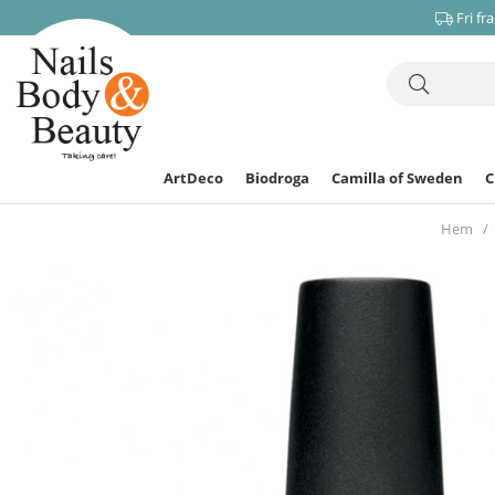
Fri fr
ArtDeco
Biodroga
Camilla of Sweden
Hem