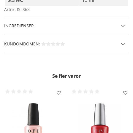
Artnr:
ISLS63
Förbered dina naglar genom att trimma, fila och
polera.
Applicera ett tunt lager av Infinite Shine Gel-liknande
INGREDIENSER
Baslack, och täck nagelns fria kant.
Applicera två tunna lager av din valda Infinite Shine-
nyans, och täck nagelns fria kant på varje lager. Låt
KUNDOMDÖMEN:
varje lager torka i 1-2 minuter.
Avsluta med ett lager av Infinite Shine Gel-liknande
Topplack, täck nagelns fria kant och låt det torka helt.
VIKTIGT!!
- Använd inte DripDry eller RapiDry Spray på
Se fler varor
Infinite Shine. Infinite Shine är utformad för att fungera
optimalt utan dessa snabbverkande torkprodukter, och
användningen av dem kan leda till problem som bubblor,
ojämnheter och reducerad hållbarhet av nagellacket.