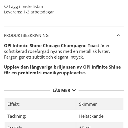
Lägg i önskelistan
Leverans:
1-3 arbetsdagar
PRODUKTBESKRIVNING
OPI Infinite Shine Chicago Champagne Toast
är en
sofistikerad roséfärgad nyans med en metallisk lyster.
Färgen ger ett subtilt och elegant intryck.
Upplev den långvariga briljansen av OPI Infinite Shine
för en problemfri manikyrupplevelse.
Upp till 11 dagar av gel-liknande hållbarhet och glans.
LÄS MER
Inget behov av UV-lampa.
Enkel borttagning med aceton.
Vegansk
och fri från animaliska ingredienser.
Effekt:
Skimmer
Flisbeständig, reptålig och smidig applicering med en
bred borste.
Täckning:
Heltäckande
Användning:
Storlek:
15 ml