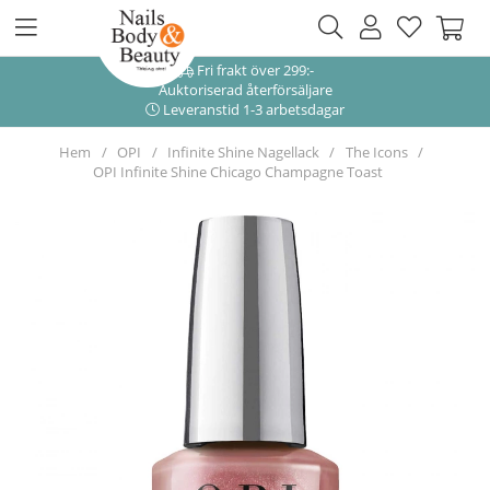
Fri frakt över 299:-
Auktoriserad återförsäljare
Leveranstid 1-3 arbetsdagar
Hem
OPI
Infinite Shine Nagellack
The Icons
OPI Infinite Shine Chicago Champagne Toast