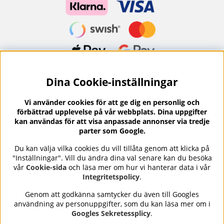
Dina Cookie-inställningar
Nyhetsbrev?
I vårt nyhetsbrev får du ta del av nyheter och
Vi använder cookies för att ge dig en personlig och
erbjudanden.
förbättrad upplevelse på vår webbplats. Dina uppgifter
kan användas för att visa anpassade annonser via tredje
parter som Google.
Du kan välja vilka cookies du vill tillåta genom att klicka på
"Inställningar". Vill du ändra dina val senare kan du besöka
Se våra omdömen på
⭐
vår
Cookie-sida
och läsa mer om hur vi hanterar data i vår
Trustpilot
Integritetspolicy
.
Genom att godkänna samtycker du även till Googles
användning av personuppgifter, som du kan läsa mer om i
Nails Body and Beauty
erbjuder professionell hudvård,
Googles Sekretessplicy
.
nagellack och makeup från ledande varumärken som OPI,