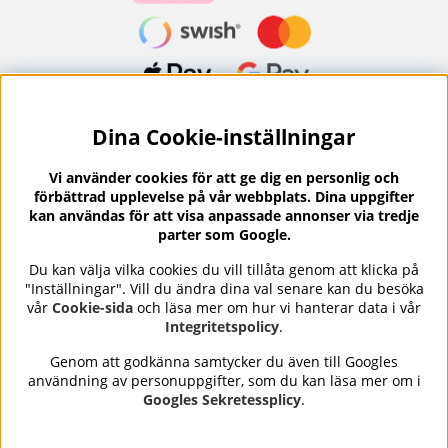
Dina Cookie-inställningar
Nyhetsbrev?
I vårt nyhetsbrev får du ta del av nyheter och
Vi använder cookies för att ge dig en personlig och
erbjudanden.
förbättrad upplevelse på vår webbplats. Dina uppgifter
kan användas för att visa anpassade annonser via tredje
parter som Google.
Du kan välja vilka cookies du vill tillåta genom att klicka på
"Inställningar". Vill du ändra dina val senare kan du besöka
Se våra omdömen på
⭐
vår
Cookie-sida
och läsa mer om hur vi hanterar data i vår
Trustpilot
Integritetspolicy
.
Genom att godkänna samtycker du även till Googles
användning av personuppgifter, som du kan läsa mer om i
Nails Body and Beauty
erbjuder professionell hudvård,
Googles Sekretessplicy
.
nagellack och makeup från ledande varumärken som OPI,
CND, Biodroga, Sans Soucis och Camilla of Sweden. Här