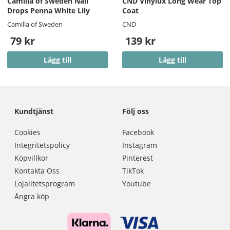
Camilla of Sweden Nail
CND Vinylux Long Wear Top
Drops Penna White Lily
Coat
Camilla of Sweden
CND
79 kr
139 kr
Lägg till
Lägg till
Kundtjänst
Följ oss
Cookies
Facebook
Integritetspolicy
Instagram
Köpvillkor
Pinterest
Kontakta Oss
TikTok
Lojalitetsprogram
Youtube
Ångra köp