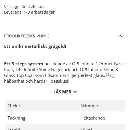
Lägg i önskelistan
Leverans:
1-3 arbetsdagar
PRODUKTBESKRIVNING
Ett unikt metalliskt gråguld!
Ett 3 stegs system
bestående av OPI Infinite 1 Primer Base
Coat, OPI Infinite Shine Nagellack och OPI Infinite Shine 3
Gloss Top Coat som tillsammans ger perfekt glans, lång
hållbarhet och härdar i dagsljus!!.
LÄS MER
Användning:
Effekt:
Skimmer
Förbered din nagel för OPI Infinite Shine Nagellacken
för bästa möjliga hållbarhet med
OPI NAS 99
- En
Täckning:
Heltäckande
grundlig desinficering av din nagelplatta före
applicering av ditt nagellack.
Storlek:
15 ml