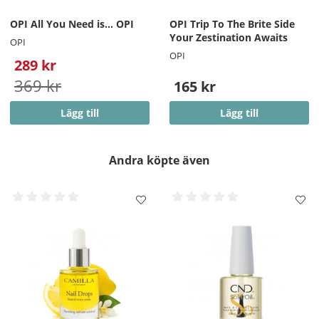
OPI All You Need is... OPI
OPI Trip To The Brite Side
Your Zestination Awaits
OPI
OPI
289 kr
369 kr
165 kr
Lägg till
Lägg till
Andra köpte även