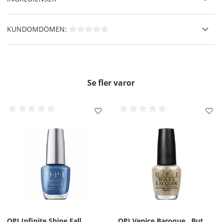
KUNDOMDÖMEN:
Se fler varor
OPI Infinite Shine Fall
OPI Venice Baroque.. But