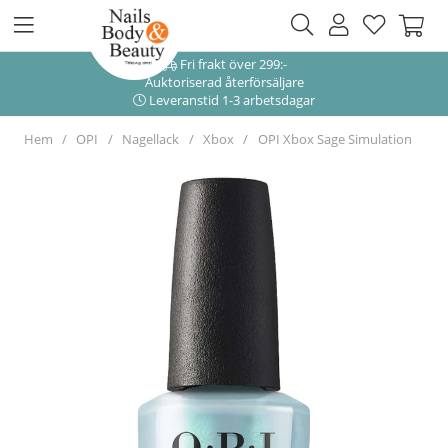
Fri frakt över 299:-
Auktoriserad återförsäljare
Leveranstid 1-3 arbetsdagar
Hem
OPI
Nagellack
Xbox
OPI Xbox Sage Simulation