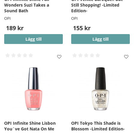
Wonders Suzi Takes a
Still Shopping! -Limited
Sound Bath
Edition-
OPI
OPI
189 kr
155 kr
Lägg till
Lägg till
OPI Infinite Shine Lisbon
OPI Tokyo This Shade is
You´ve Got Nata On Me
Blossom -Limited Edition-