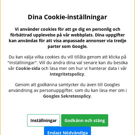
Dina Cookie-inställningar
Nyhetsbrev?
I vårt nyhetsbrev får du ta del av nyheter och
Vi använder cookies för att ge dig en personlig och
erbjudanden.
förbättrad upplevelse på vår webbplats. Dina uppgifter
kan användas för att visa anpassade annonser via tredje
parter som Google.
Du kan välja vilka cookies du vill tillåta genom att klicka på
"Inställningar". Vill du ändra dina val senare kan du besöka
Se våra omdömen på
⭐
vår
Cookie-sida
och läsa mer om hur vi hanterar data i vår
Trustpilot
Integritetspolicy
.
Genom att godkänna samtycker du även till Googles
användning av personuppgifter, som du kan läsa mer om i
Nails Body and Beauty
erbjuder professionell hudvård,
Googles Sekretessplicy
.
nagellack och makeup från ledande varumärken som OPI,
CND, Biodroga, Sans Soucis och Camilla of Sweden. Här
hittar du noggrant utvalda produkter som kombinerar
kvalitet, omtanke och resultat – med snabb och trygg
Inställningar
Godkänn och stäng
leverans, säkra betalningar och ett sortiment som speglar
skönhet i balans.
Endast Nödvändiga