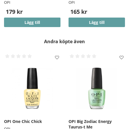
OPI
OPI
179 kr
165 kr
Lägg till
Lägg till
Andra köpte även
OPI One Chic Chick
OPI Big Zodiac Energy
Taurus-t Me
OPI