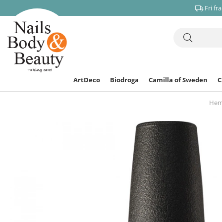
Fri fr
ArtDeco
Biodroga
Camilla of Sweden
He