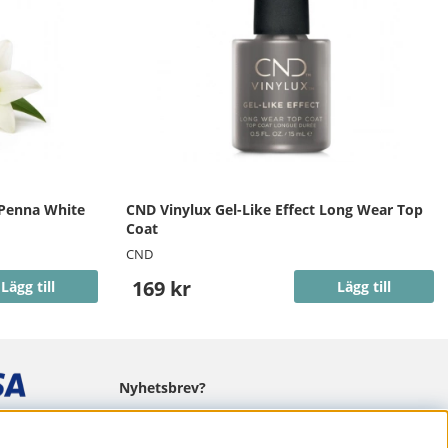
 Penna White
CND Vinylux Gel-Like Effect Long Wear Top
Coat
CND
169 kr
Lägg till
Lägg till
Nyhetsbrev?
I vårt nyhetsbrev får du ta del av nyheter
och erbjudanden.