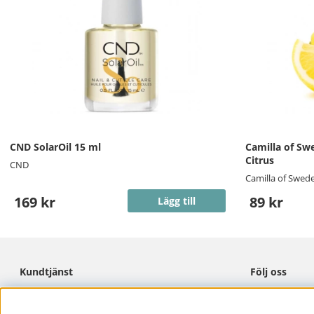
CND SolarOil 15 ml
Camilla of Sw
Citrus
CND
Camilla of Swed
169 kr
89 kr
Lägg till
Kundtjänst
Följ oss
Cookies
Facebook