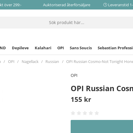
akt över 299:-
Auktoriserad återförsäljare
Leveranstid 1
CND
Depileve
Kalahari
OPI
Sans Soucis
Sebastian Profess
m
OPI
Nagellack
Russian
OPI Russian Cosmo-Not Tonight Hone
OPI
OPI Russian Cos
155
kr