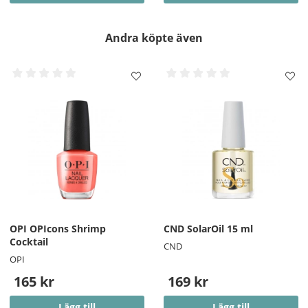
Andra köpte även
OPI OPIcons Shrimp
CND SolarOil 15 ml
Cocktail
CND
OPI
165 kr
169 kr
Lägg till
Lägg till