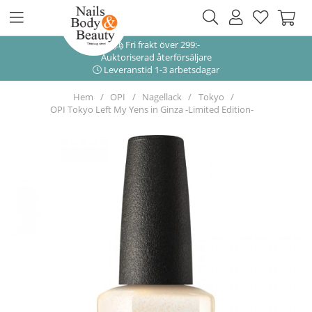
Fri frakt över 299:-
Auktoriserad återförsäljare
Leveranstid 1-3 arbetsdagar
Hem
OPI
Nagellack
Tokyo
OPI Tokyo Left My Yens in Ginza -Limited Edition-